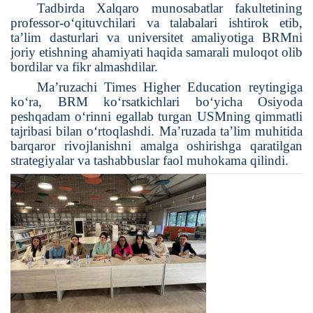
Tadbirda Xalqaro munosabatlar fakultetining
professor-o‘qituvchilari va talabalari ishtirok etib,
ta’lim dasturlari va universitet amaliyotiga BRMni
joriy etishning ahamiyati haqida samarali muloqot olib
bordilar va fikr almashdilar.
Ma’ruzachi Times Higher Education reytingiga
ko‘ra, BRM ko‘rsatkichlari bo‘yicha Osiyoda
peshqadam o‘rinni egallab turgan USMning qimmatli
tajribasi bilan o‘rtoqlashdi. Ma’ruzada ta’lim muhitida
barqaror rivojlanishni amalga oshirishga qaratilgan
strategiyalar va tashabbuslar faol muhokama qilindi.