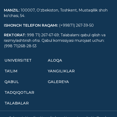
MANZIL
:
100007, Oʻzbekiston, Toshkent, Mustaqillik shoh
koʻchasi, 54.
ISHONCH TELEFON RAQAMI
:
(+99871) 267-39-50
REKTORAT
:
998 71) 267-67-69; Talabalarni qabul qilish va
rasmiylashtirish ofisi. Qabul komissiyasi murojaat uchun:
(998 71)268-28-53
UNIVERSITET
ALOQA
TA'LIM
YANGILIKLAR
QABUL
GALEREYA
TADQIQOTLAR
TALABALAR