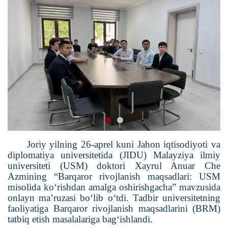
Joriy yilning 26-aprel kuni Jahon iqtisodiyoti va
diplomatiya universitetida (JIDU) Malayziya ilmiy
universiteti (USM) doktori Xayrul Anuar Che
Azmining “Barqaror rivojlanish maqsadlari: USM
misolida ko‘rishdan amalga oshirishgacha” mavzusida
onlayn ma’ruzasi bo‘lib o‘tdi. Tadbir universitetning
faoliyatiga Barqaror rivojlanish maqsadlarini (BRM)
tatbiq etish masalalariga bag‘ishlandi.