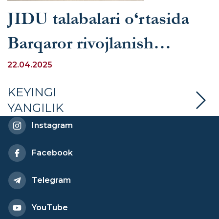
JIDU talabalari o‘rtasida
Barqaror rivojlanish
maqsadlariga
22.04.2025
bag‘ishlangan olimpiada
KEYINGI
YANGILIK
o‘tkazildi
Instagram
Facebook
Telegram
YouTube