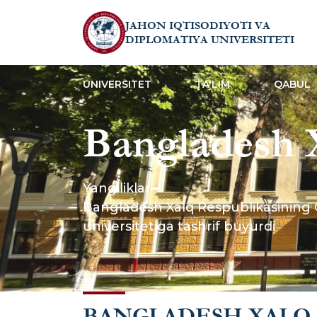
JAHON IQTISODIYOTI VA
DIPLOMATIYA UNIVERSITETI
UNIVERSITET
TA'LIM
QABUL
Bangladesh 
O‘zbekiston
Yangiliklar
Bangladesh Xalq Respublikasining O
Elchisi Jahon
universitetiga tashrif buyurdi
universitetig
BANGLADESH XALQ 