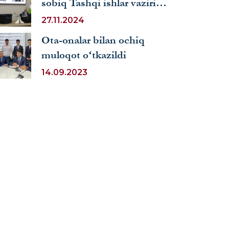
sobiq Tashqi ishlar vaziri
JIDUga tashrif buyurdi
27.11.2024
Ota-onalar bilan ochiq
muloqot oʻtkazildi
14.09.2023