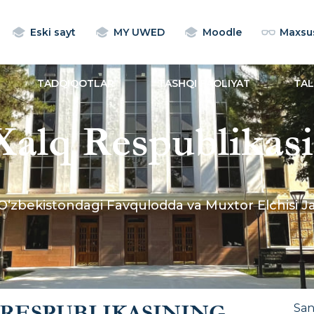
Eski sayt
MY UWED
Moodle
Maxsus
TADQIQOTLAR
TASHQI FAOLIYAT
TA
Xalq Respublikas
dagi Favqulodda 
‘zbekistondagi Favqulodda va Muxtor Elchisi Jah
 iqtisodiyoti va d
a tashrif buyurdi
RESPUBLIKASINING
Sa