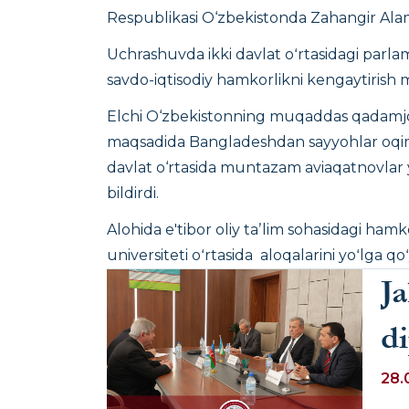
Respublikasi O‘zbekistonda Zahangir Alam
Uchrashuvda ikki davlat oʻrtasidagi parlam
savdo-iqtisodiy hamkorlikni kengaytirish 
Elchi O‘zbekistonning muqaddas qadamjola
maqsadida Bangladeshdan sayyohlar oqimin
davlat o‘rtasida muntazam aviaqatnovlar 
bildirdi.
Alohida e'tibor oliy taʼlim sohasidagi ham
universiteti oʻrtasida aloqalarini yoʻlga qoʻ
Ja
di
O
28.