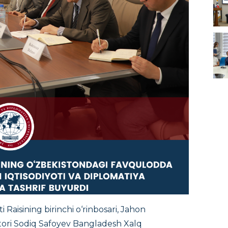
i Raisining birinchi o‘rinbosari, Jahon
ektori Sodiq Safoyev Bangladesh Xalq