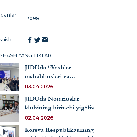
rganlar
7098
i
:
shish
:
XSHASH YANGILIKLAR
JIDUda “Yoshlar
tashabbuslari va
innovatsiyalar klubi”
03.04.2026
faoliyati yuzasidan
JIDUda Notariuslar
taqdimot o‘tkazildi
klubining birinchi yig‘ilishi
o‘tkazildi
02.04.2026
Koreya Respublikasining