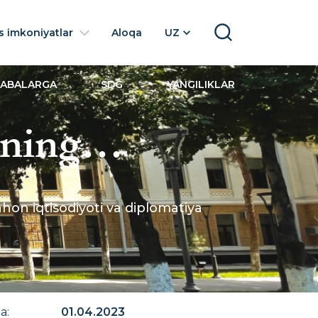
 imkoniyatlar
Aloqa
UZ
SEARCH
LABALARGA
SDG
YANGILIKLAR
ining
va Muxtor
on iqtisodiyoti va diplomatiya
iplomatiya
na
:
01.04.2023