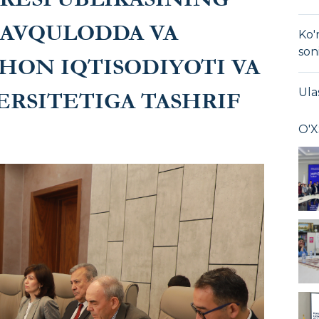
FAVQULODDA VA
Ko'
son
HON IQTISODIYOTI VA
Ula
ERSITETIGA TASHRIF
O'