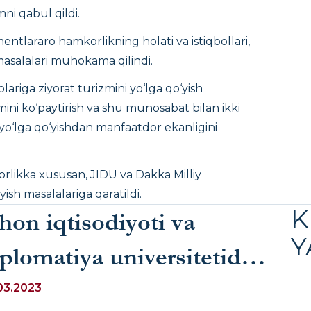
ni qabul qildi.
entlararo hamkorlikning holati va istiqbollari,
masalalari muhokama qilindi.
riga ziyorat turizmini yo‘lga qo‘yish
i ko‘paytirish va shu munosabat bilan ikki
yo‘lga qo‘yishdan manfaatdor ekanligini
korlikka xususan, JIDU va Dakka Milliy
yish masalalariga qaratildi.
K
hon iqtisodiyoti va
Y
plomatiya universitetida
zarbayjonning
03.2023