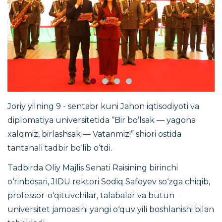
Joriy yilning 9 - sentabr kuni Jahon iqtisodiyoti va
diplomatiya universitetida “Bir bo’lsak — yagona
xalqmiz, birlashsak — Vatanmiz!” shiori ostida
tantanali tadbir bo‘lib o‘tdi.
Tadbirda Oliy Majlis Senati Raisining birinchi
o‘rinbosari, JIDU rektori Sodiq Safoyev so‘zga chiqib,
professor-o‘qituvchilar, talabalar va butun
universitet jamoasini yangi o‘quv yili boshlanishi bilan