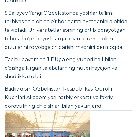
tabrikladi.
S.Safoyev Yangi O‘zbekistonda yoshlar ta’lim-
tarbiyasiga alohida e’tibor qaratilayotganini alohida
ta’kidladi. Universitetlar sonining ortib borayotgani
tobora ko‘proq yoshlarga oliy ma’lumot olish
orzularini ro‘yobga chiqarish imkonini bermoqda.
Tadbir davomida JIDUga eng yuqori ball bilan
o‘qishga kirgan talabalarning nutqi hayajon va
shodlikka to‘ldi.
Badiiy qism O‘zbekiston Respublikasi Qurolli
Kuchlari Akademiyasi harbiy orkestr va faxriy
qorovulning chiqishlari bilan yakunlandi.