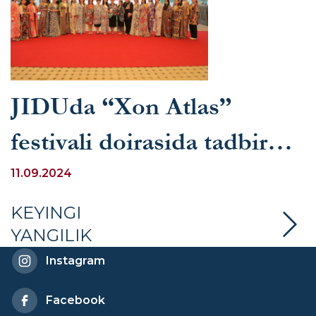
JIDUda “Xon Atlas”
festivali doirasida tadbir
boʻlib oʻtdi
11.09.2024
KEYINGI
YANGILIK
Instagram
Facebook