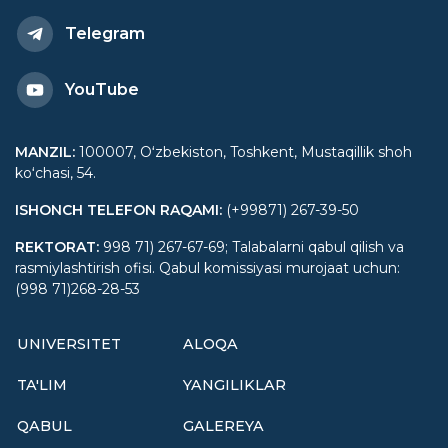
Telegram
YouTube
MANZIL
:
100007, Oʻzbekiston, Toshkent, Mustaqillik shoh
koʻchasi, 54.
ISHONCH TELEFON RAQAMI
:
(+99871) 267-39-50
REKTORAT
:
998 71) 267-67-69; Talabalarni qabul qilish va
rasmiylashtirish ofisi. Qabul komissiyasi murojaat uchun:
(998 71)268-28-53
UNIVERSITET
ALOQA
TA'LIM
YANGILIKLAR
QABUL
GALEREYA