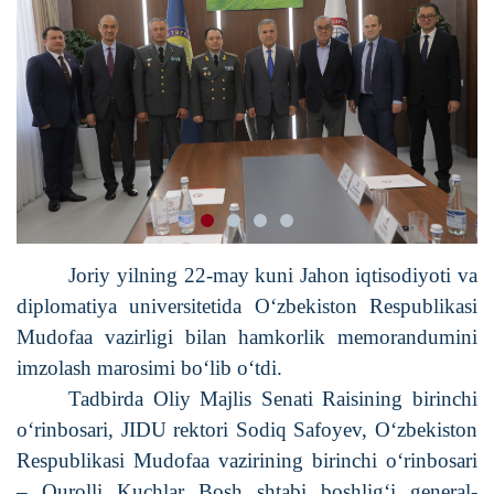
Joriy yilning 22-may kuni Jahon iqtisodiyoti va
diplomatiya universitetida O‘zbekiston Respublikasi
Mudofaa vazirligi bilan hamkorlik memorandumini
imzolash marosimi bo‘lib o‘tdi.
Tadbirda Oliy Majlis Senati Raisining birinchi
o‘rinbosari, JIDU rektori Sodiq Safoyev, O‘zbekiston
Respublikasi Mudofaa vazirining birinchi o‘rinbosari
– Qurolli Kuchlar Bosh shtabi boshlig‘i general-