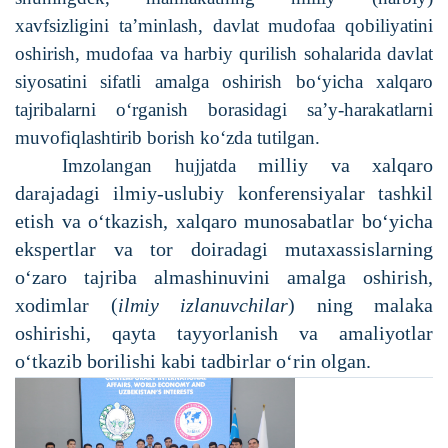
xavfsizligini ta’minlash, davlat mudofaa qobiliyatini
oshirish, mudofaa va harbiy qurilish sohalarida davlat
siyosatini sifatli amalga oshirish bo‘yicha xalqaro
tajribalarni o‘rganish borasidagi sa’y-harakatlarni
muvofiqlashtirib borish ko‘zda tutilgan.
milliy va xalqaro
Imzolangan hujjatda
darajadagi ilmiy-uslubiy konferensiyalar tashkil
etish va o‘tkazish, xalqaro munosabatlar bo‘yicha
ekspertlar va tor doiradagi mutaxassislarning
o‘zaro tajriba almashinuvini amalga oshirish,
xodimlar (
ilmiy izlanuvchilar
) ning malaka
oshirishi, qayta tayyorlanish va amaliyotlar
o‘tkazib borilishi kabi tadbirlar o‘rin olgan.