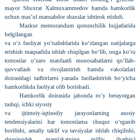
mayor Shuxrat Xalmuxammedov hamda hamkorlik
uchun mas’ul mansabdor shaxslar ishtirok etishdi.
Mazkur memorandum qonunchilik hujjatlarida
belgilangan
va o‘z faoliyat yo‘nalishlarida ko‘zlangan natijalarga
erishish maqsadida ishlab chiqilgan bo‘lib, unga ko‘ra
tomonlar o‘zaro manfaatli munosabatlarni qo‘llab-
quvvatlash va rivojlantirish hamda vakolatlari
doirasidagi tadbirlarni yanada faollashtirish bo‘yicha
hamkorlikda faoliyat olib borishadi.
Hamkorlik doirasida jahonda ro‘y berayotgan
tashqi, ichki siyosiy
va ijtimoiy-iqtisodiy jarayonlarning asosiy
tendensiyalarini har tomonlama chuqur o‘rganib
borilishi, amaliy taklif va tavsiyalar ishlab chiqilishi,
shuningdek, mamlakatning milliy (harbiy)