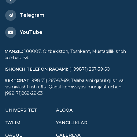
Telegram
YouTube
MANZIL
:
100007, Oʻzbekiston, Toshkent, Mustaqillik shoh
koʻchasi, 54.
ISHONCH TELEFON RAQAMI
:
(+99871) 267-39-50
REKTORAT
:
998 71) 267-67-69; Talabalarni qabul qilish va
rasmiylashtirish ofisi. Qabul komissiyasi murojaat uchun:
(998 71)268-28-53
UNIVERSITET
ALOQA
TA'LIM
YANGILIKLAR
QABUL
GALEREYA