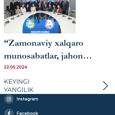
“Zamonaviy xalqaro
munosabatlar, jahon
iqtisodiyoti va O‘zbekiston
22.05.2024
manfaatlari” nomli rektor
KEYINGI
YANGILIK
kursi yakunlandi
Instagram
Facebook