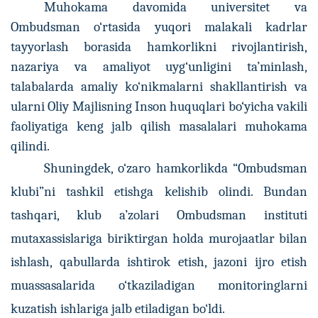
Muhokama davomida universitet va
Ombudsman o‘rtasida yuqori malakali kadrlar
tayyorlash borasida hamkorlikni rivojlantirish,
nazariya va amaliyot uyg‘unligini ta’minlash,
talabalarda amaliy ko‘nikmalarni shakllantirish va
ularni Oliy Majlisning Inson huquqlari bo‘yicha vakili
faoliyatiga keng jalb qilish masalalari muhokama
qilindi.
Shuningdek, o‘zaro hamkorlikda “Ombudsman
klubi”ni tashkil etishga kelishib olindi. Bundan
tashqari, klub a’zolari Ombudsman instituti
mutaxassislariga biriktirgan holda murojaatlar bilan
ishlash, qabullarda ishtirok etish, jazoni ijro etish
muassasalarida o‘tkaziladigan monitoringlarni
kuzatish ishlariga jalb etiladigan bo‘ldi.