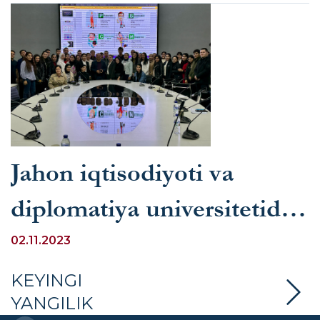
Jahon iqtisodiyoti va
diplomatiya universitetida
“Biznes jarayonlarini
02.11.2023
boshqarish” mavzusida
KEYINGI
YANGILIK
davra suhbati o‘tkazildi