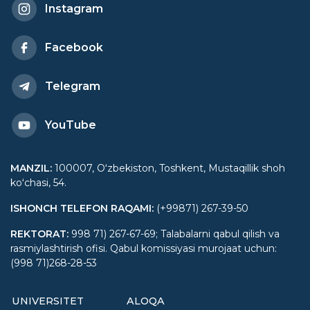
Instagram
Facebook
Telegram
YouTube
MANZIL
:
100007, Oʻzbekiston, Toshkent, Mustaqillik shoh
koʻchasi, 54.
ISHONCH TELEFON RAQAMI
:
(+99871) 267-39-50
REKTORAT
:
998 71) 267-67-69; Talabalarni qabul qilish va
rasmiylashtirish ofisi. Qabul komissiyasi murojaat uchun:
(998 71)268-28-53
UNIVERSITET
ALOQA