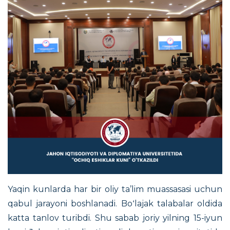
Yaqin kunlarda har bir oliy ta’lim muassasasi uchun
qabul jarayoni boshlanadi. Boʻlajak talabalar oldida
katta tanlov turibdi. Shu sabab joriy yilning 15-iyun