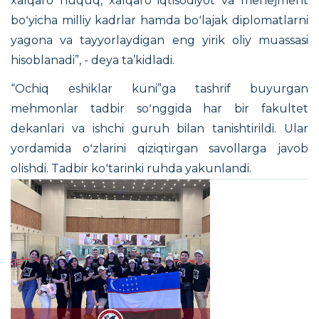
xalqaro huquq, xalqaro iqtisodiyot va menejment
boʻyicha milliy kadrlar hamda boʻlajak diplomatlarni
yagona va tayyorlaydigan eng yirik oliy muassasi
hisoblanadi”, - deya ta’kidladi.
“Ochiq eshiklar kuni”ga tashrif buyurgan
mehmonlar tadbir soʻnggida har bir fakultet
dekanlari va ishchi guruh bilan tanishtirildi. Ular
yordamida oʻzlarini qiziqtirgan savollarga javob
olishdi. Tadbir koʻtarinki ruhda yakunlandi.