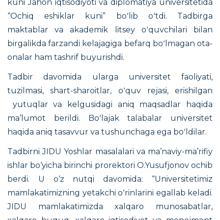
kuni Jahon iqtisodiyoti va diplomatiya universitetida
“Ochiq eshiklar kuni” boʻlib oʻtdi. Tadbirga
maktablar va akademik litsey oʻquvchilari bilan
birgalikda farzandi kelajagiga befarq boʻlmagan ota-
onalar ham tashrif buyurishdi.
Tadbir davomida ularga universitet faoliyati,
tuzilmasi, shart-sharoitlar, oʻquv rejasi, erishilgan
yutuqlar va kelgusidagi aniq maqsadlar haqida
ma’lumot berildi. Boʻlajak talabalar universitet
haqida aniq tasavvur va tushunchaga ega boʻldilar.
Tadbirni JIDU Yoshlar masalalari va ma’naviy-ma’rifiy
ishlar bo‘yicha birinchi prorektori O.Yusufjonov ochib
berdi. U o‘z nutqi davomida: “Universitetimiz
mamlakatimizning yetakchi oʻrinlarini egallab keladi.
JIDU mamlakatimizda xalqaro munosabatlar,