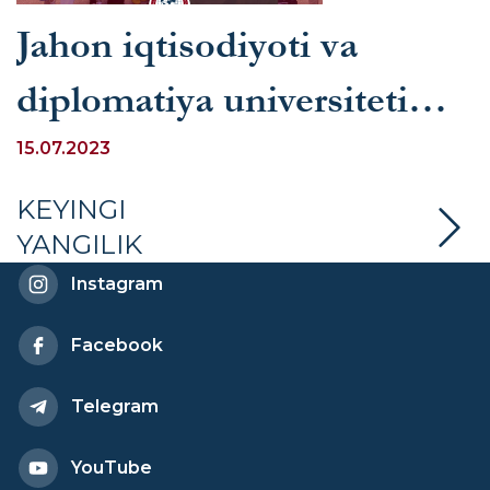
Jahon iqtisodiyoti va
diplomatiya universiteti
talabalari Surabaya
15.07.2023
Madaniyatlararo festivalida
KEYINGI
YANGILIK
ishtirok etishmoqda
Instagram
Facebook
Telegram
YouTube