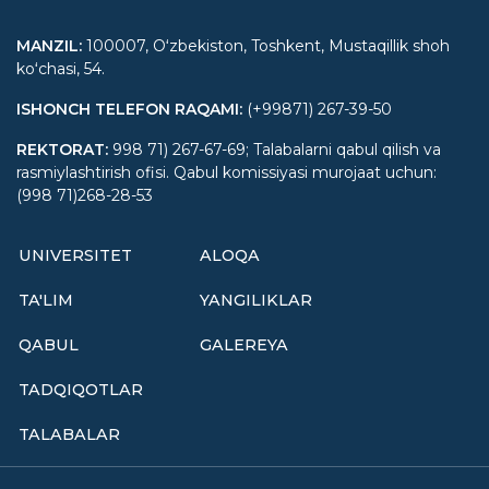
MANZIL
:
100007, Oʻzbekiston, Toshkent, Mustaqillik shoh
koʻchasi, 54.
ISHONCH TELEFON RAQAMI
:
(+99871) 267-39-50
REKTORAT
:
998 71) 267-67-69; Talabalarni qabul qilish va
rasmiylashtirish ofisi. Qabul komissiyasi murojaat uchun:
(998 71)268-28-53
UNIVERSITET
ALOQA
TA'LIM
YANGILIKLAR
QABUL
GALEREYA
TADQIQOTLAR
TALABALAR