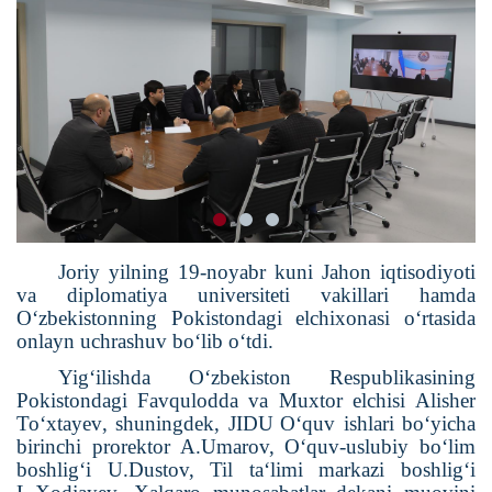
Joriy yilning 19-noyabr kuni Jahon iqtisodiyoti
va diplomatiya universiteti vakillari
hamda
O‘zbekistonning
Pokistondagi
elchixonasi o‘rtasida
onlayn uchrashuv bo‘lib o‘tdi.
Yig
‘
ilishda
O
‘
zbekiston
Respublikasining
Pokistondagi
Favqulodda
va
Muxtor
elchisi
Alisher
To
‘
xtayev
,
shuningdek
,
JIDU
O‘quv ishlari bo‘yicha
birinchi prorektor A.Umarov, O‘quv-uslubiy bo‘lim
boshlig‘i U.Dustov, Til ta‘limi markazi boshlig‘i