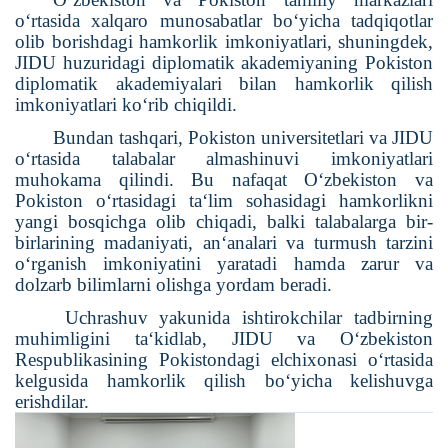
o‘rtasida xalqaro munosabatlar bo‘yicha tadqiqotlar
olib borishdagi hamkorlik imkoniyatlari, shuningdek,
JIDU huzuridagi diplomatik akademiyaning Pokiston
diplomatik akademiyalari bilan hamkorlik qilish
imkoniyatlari ko‘rib chiqildi.
Bundan tashqari, Pokiston universitetlari va JIDU
o‘rtasida talabalar almashinuvi imkoniyatlari
muhokama qilindi.
Bu nafaqat O‘zbekiston va
Pokiston o‘rtasidagi ta‘lim sohasidagi hamkorlikni
yangi bosqichga olib chiqadi, balki talabalarga bir-
birlarining madaniyati, an‘analari va turmush tarzini
o‘rganish imkoniyatini yaratadi hamda zarur va
dolzarb bilimlarni olishga yordam beradi.
Uchrashuv
yakunida
ishtirokchilar tadbirning
muhimligini ta‘kidlab, JIDU va O‘zbekiston
Respublikasining Pokistondagi elchixonasi o‘rtasida
kelgusida hamkorlik qilish bo‘yicha kelishuvga
erishdilar.