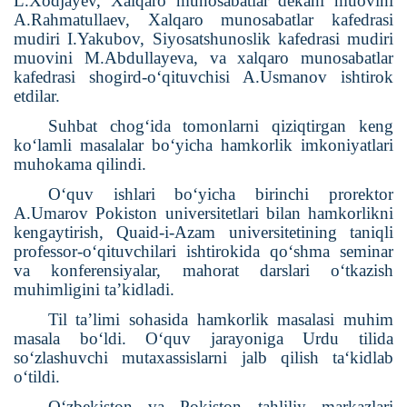
L.Xodjayev, Xalqaro munosabatlar dekani muovini
A.Rahmatullaev, Xalqaro munosabatlar kafedrasi
mudiri I.Yakubov, Siyosatshunoslik kafedrasi mudiri
muovini M.Abdullayeva, va xalqaro munosabatlar
kafedrasi shogird-o‘qituvchisi A.Usmanov ishtirok
etdilar.
Suhbat chog‘ida tomonlarni qiziqtirgan keng
ko‘lamli masalalar bo‘yicha hamkorlik imkoniyatlari
muhokama qilindi.
O‘quv ishlari bo‘yicha birinchi prorektor
A.Umarov Pokiston universitetlari bilan hamkorlikni
kengaytirish, Quaid-i-Azam universitetining taniqli
professor-o‘qituvchilari ishtirokida qo‘shma seminar
va konferensiyalar, mahorat darslari o‘tkazish
muhimligini ta’kidladi.
Til ta’limi sohasida hamkorlik masalasi muhim
masala bo‘ldi.
O‘quv jarayoniga Urdu tilida
so‘zlashuvchi mutaxassislarni jalb qilish ta‘kidlab
o‘tildi.
O‘zbekiston va Pokiston tahliliy markazlari