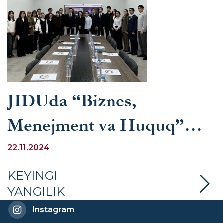
JIDUda “Biznes,
Menejment va Huquq”
xalqaro ilmiy-amaliy
22.11.2024
konferensiyasining ochilish
KEYINGI
YANGILIK
marosimi bo’lib o’tdi
Instagram