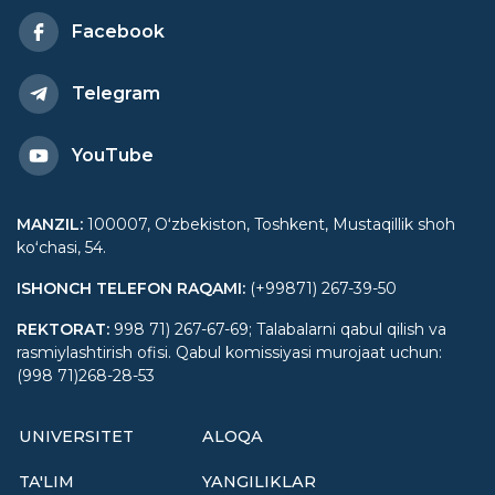
Facebook
Telegram
YouTube
MANZIL
:
100007, Oʻzbekiston, Toshkent, Mustaqillik shoh
koʻchasi, 54.
ISHONCH TELEFON RAQAMI
:
(+99871) 267-39-50
REKTORAT
:
998 71) 267-67-69; Talabalarni qabul qilish va
rasmiylashtirish ofisi. Qabul komissiyasi murojaat uchun:
(998 71)268-28-53
UNIVERSITET
ALOQA
TA'LIM
YANGILIKLAR