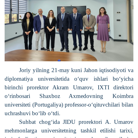
Joriy yilning 21-may kuni Jahon iqtisodiyoti va
diplomatiya universitetida o‘quv ishlari bo‘yicha
birinchi prorektor Akram Umarov, IXTI direktori
o‘rinbosari Shaxboz Axmedovning Koimbra
universiteti (Portugaliya) professor-o‘qituvchilari bilan
uchrashuvi bo‘lib o‘tdi.
Suhbat chog‘ida JIDU prorektori A. Umarov
mehmonlarga universitetning tashkil etilishi tarixi,