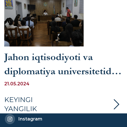
Jahon iqtisodiyoti va
diplomatiya universitetida
Sayyor sud majlisi bo‘lib
21.05.2024
o‘tdi
KEYINGI
YANGILIK
Instagram