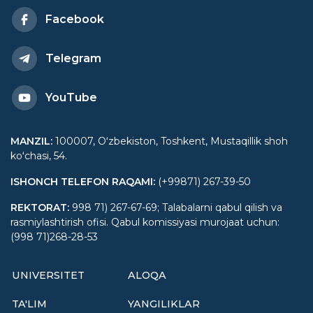
Facebook
Telegram
YouTube
MANZIL
:
100007, Oʻzbekiston, Toshkent, Mustaqillik shoh
koʻchasi, 54.
ISHONCH TELEFON RAQAMI
:
(+99871) 267-39-50
REKTORAT
:
998 71) 267-67-69; Talabalarni qabul qilish va
rasmiylashtirish ofisi. Qabul komissiyasi murojaat uchun:
(998 71)268-28-53
UNIVERSITET
ALOQA
TA'LIM
YANGILIKLAR