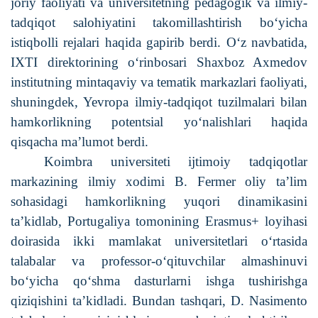
joriy faoliyati va universitetning pedagogik va ilmiy-
tadqiqot salohiyatini takomillashtirish bo‘yicha
istiqbolli rejalari haqida gapirib berdi. O‘z navbatida,
IXTI direktorining o‘rinbosari Shaxboz Axmedov
institutning mintaqaviy va tematik markazlari faoliyati,
shuningdek, Yevropa ilmiy-tadqiqot tuzilmalari bilan
hamkorlikning potentsial yo‘nalishlari haqida
qisqacha ma’lumot berdi.
Koimbra universiteti ijtimoiy tadqiqotlar
markazining ilmiy xodimi B. Fermer oliy ta’lim
sohasidagi hamkorlikning yuqori dinamikasini
ta’kidlab, Portugaliya tomonining Erasmus+ loyihasi
doirasida ikki mamlakat universitetlari o‘rtasida
talabalar va professor-o‘qituvchilar almashinuvi
bo‘yicha qo‘shma dasturlarni ishga tushirishga
qiziqishini ta’kidladi. Bundan tashqari, D. Nasimento