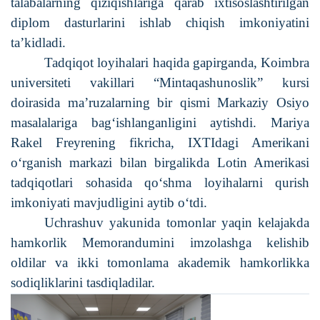
talabalarning qiziqishlariga qarab ixtisoslashtirilgan
diplom dasturlarini ishlab chiqish imkoniyatini
ta’kidladi.
Tadqiqot loyihalari haqida gapirganda, Koimbra
universiteti vakillari “Mintaqashunoslik” kursi
doirasida ma’ruzalarning bir qismi Markaziy Osiyo
masalalariga bag‘ishlanganligini aytishdi. Mariya
Rakel Freyrening fikricha, IXTIdagi Amerikani
o‘rganish markazi bilan birgalikda Lotin Amerikasi
tadqiqotlari sohasida qo‘shma loyihalarni qurish
imkoniyati mavjudligini aytib o‘tdi.
Uchrashuv yakunida tomonlar yaqin kelajakda
hamkorlik Memorandumini imzolashga kelishib
oldilar va ikki tomonlama akademik hamkorlikka
sodiqliklarini tasdiqladilar.