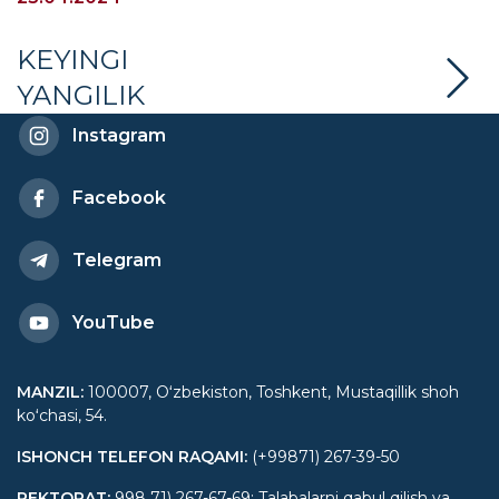
“Yetakchilik va korporativ
madaniyatni rivojlantirish”
KEYINGI
YANGILIK
o‘quv dasturi bo‘lib o‘tdi
Instagram
Facebook
Telegram
YouTube
MANZIL
:
100007, Oʻzbekiston, Toshkent, Mustaqillik shoh
koʻchasi, 54.
ISHONCH TELEFON RAQAMI
:
(+99871) 267-39-50
REKTORAT
:
998 71) 267-67-69; Talabalarni qabul qilish va