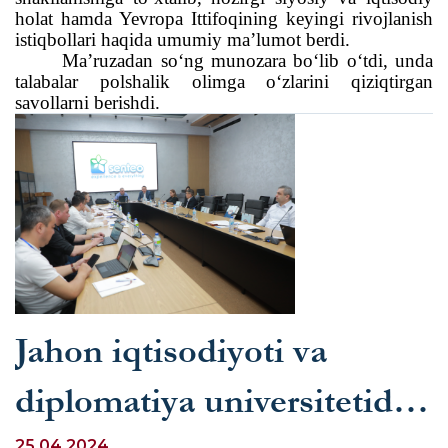
holat hamda Yevropa Ittifoqining keyingi rivojlanish
istiqbollari haqida umumiy ma’lumot berdi.
Ma’ruzadan so‘ng munozara bo‘lib o‘tdi, unda
talabalar polshalik olimga o‘zlarini qiziqtirgan
savollarni berishdi.
Jahon iqtisodiyoti va
diplomatiya universitetida
25.04.2024