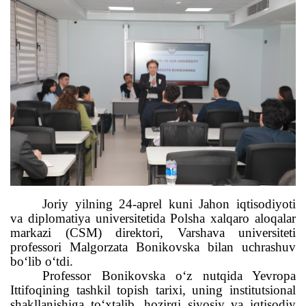
Joriy yilning 24-aprel kuni Jahon iqtisodiyoti
va diplomatiya universitetida Polsha xalqaro aloqalar
markazi (CSM) direktori, Varshava universiteti
professori Malgorzata Bonikovska bilan uchrashuv
bo‘lib o‘tdi.
Professor Bonikovska o‘z nutqida Yevropa
Ittifoqining tashkil topish tarixi, uning institutsional
shakllanishiga to‘xtalib, hozirgi siyosiy va iqtisodiy