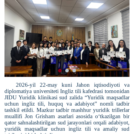
2026-yil 22-may kuni Jahon iqtisodiyoti va
diplomatiya universiteti Ingliz tili kafedrasi tomonidan
JIDU Yuridik klinikasi sud zalida “Yuridik maqsadlar
uchun ingliz tili, huquq va adabiyot” nomli tadbir
tashkil etildi. Mazkur tadbir mashhur yuridik trillerlar
muallifi Jon Grisham asarlari asosida o‘tkazilgan bir
qator sahnalashtirilgan sud jarayonlari orqali adabiyot,
yuridik maqsadlar uchun ingliz tili va amaliy sud