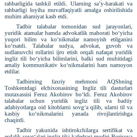
rahbarligida tashkil etildi. Ularning sa’y-harakati va
rahbarligi loyiha muvaffaqiyatli amalga oshirilishida
muhim ahamiyat kasb etdi.
Tadbir talabalar tomonidan sud jarayonlari,
yuridik atamalar hamda advokatlik mahorati bo‘yicha
yuqori bilim va ko‘nikmalar namoyish etilganini
ko‘rsatdi. Talabalar sudya, advokat, guvoh va
sudlanuvchi rollarini ijro etish orqali nafaqat yuridik
ingliz tili bo‘yicha bilimlarini, balki sud muhitidagi
amaliy kommunikativ ko‘nikmalarini ham namoyon
etdilar.
Tadbirning faxriy mehmoni AQShning
Toshkentdagi elchixonasining Ingliz tili dasturlari
mutaxassisi Feruz Akobirov bo‘ldi. Feruz Akobirov
talabalar uchun yuridik ingliz tili va badiiy
adabiyotlarga oid kitoblarni sovg‘a qilib, ularni til va
kasbiy ko‘nikmalarini yanada rivojlantirishga
chaqirdi.
Tadbir yakunida ishtirokchilarga sertifikat va
esdalik sovg‘alari ingliz tiki kafedrasi mudiri Borisova