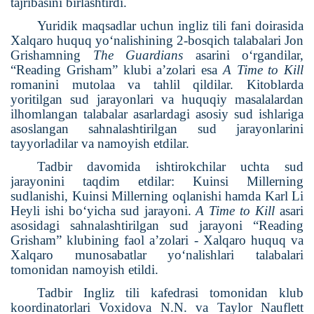
tajribasini birlashtirdi.
Yuridik maqsadlar uchun ingliz tili fani doirasida
Xalqaro huquq yo‘nalishining 2-bosqich talabalari Jon
Grishamning
The Guardians
asarini o‘rgandilar,
“Reading Grisham” klubi a’zolari esa
A Time to Kill
romanini mutolaa va tahlil qildilar. Kitoblarda
yoritilgan sud jarayonlari va huquqiy masalalardan
ilhomlangan talabalar asarlardagi asosiy sud ishlariga
asoslangan sahnalashtirilgan sud jarayonlarini
tayyorladilar va namoyish etdilar.
Tadbir davomida ishtirokchilar uchta sud
jarayonini taqdim etdilar: Kuinsi Millerning
sudlanishi, Kuinsi Millerning oqlanishi hamda Karl Li
Heyli ishi bo‘yicha sud jarayoni.
A Time to Kill
asari
asosidagi sahnalashtirilgan sud jarayoni “Reading
Grisham” klubining faol a’zolari - Xalqaro huquq va
Xalqaro munosabatlar yo‘nalishlari talabalari
tomonidan namoyish etildi.
Tadbir Ingliz tili kafedrasi tomonidan klub
koordinatorlari Voxidova N.N. va Taylor Nauflett