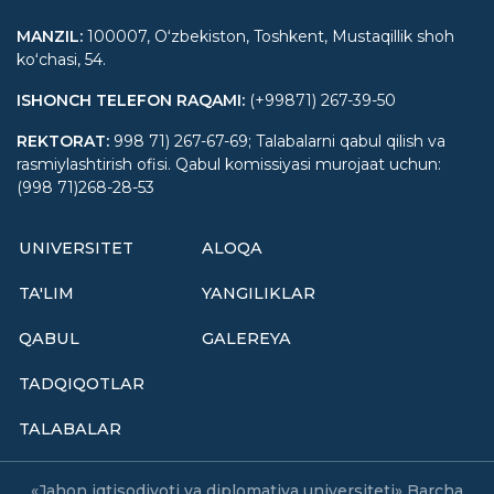
MANZIL
:
100007, Oʻzbekiston, Toshkent, Mustaqillik shoh
koʻchasi, 54.
ISHONCH TELEFON RAQAMI
:
(+99871) 267-39-50
REKTORAT
:
998 71) 267-67-69; Talabalarni qabul qilish va
rasmiylashtirish ofisi. Qabul komissiyasi murojaat uchun:
(998 71)268-28-53
UNIVERSITET
ALOQA
TA'LIM
YANGILIKLAR
QABUL
GALEREYA
TADQIQOTLAR
TALABALAR
«Jahon iqtisodiyoti va diplomatiya universiteti» Barcha