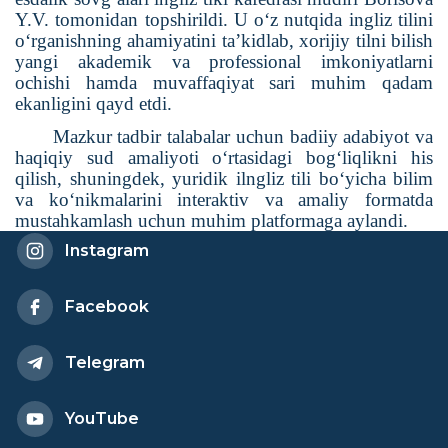
Y.V. tomonidan topshirildi. U o‘z nutqida ingliz tilini
o‘rganishning ahamiyatini ta’kidlab, xorijiy tilni bilish
yangi akademik va professional imkoniyatlarni
ochishi hamda muvaffaqiyat sari muhim qadam
ekanligini qayd etdi.
Mazkur tadbir talabalar uchun badiiy adabiyot va
haqiqiy sud amaliyoti o‘rtasidagi bog‘liqlikni his
qilish, shuningdek, yuridik ilngliz tili bo‘yicha bilim
va ko‘nikmalarini interaktiv va amaliy formatda
mustahkamlash uchun muhim platformaga aylandi.
Instagram
Facebook
Telegram
YouTube