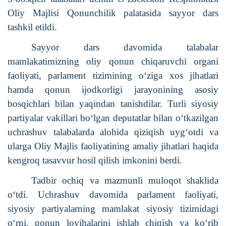
Oliy Majlisi Qonunchilik palatasida sayyor dars
tashkil etildi.
Sayyor dars davomida talabalar
mamlakatimizning oliy qonun chiqaruvchi organi
faoliyati, parlament tizimining o‘ziga xos jihatlari
hamda qonun ijodkorligi jarayonining asosiy
bosqichlari bilan yaqindan tanishdilar. Turli siyosiy
partiyalar vakillari bo‘lgan deputatlar bilan o‘tkazilgan
uchrashuv talabalarda alohida qiziqish uyg‘otdi va
ularga Oliy Majlis faoliyatining amaliy jihatlari haqida
kengroq tasavvur hosil qilish imkonini berdi.
Tadbir ochiq va mazmunli muloqot shaklida
o‘tdi. Uchrashuv davomida parlament faoliyati,
siyosiy partiyalarning mamlakat siyosiy tizimidagi
o‘rni, qonun loyihalarini ishlab chiqish va ko‘rib