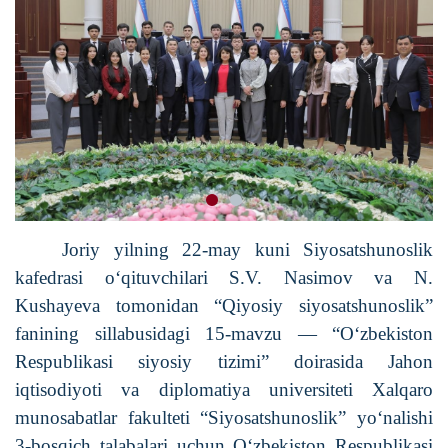
Joriy yilning 22-may kuni Siyosatshunoslik
kafedrasi o‘qituvchilari S.V. Nasimov va N.
Kusha
y
eva tomonidan “Qiyosiy siyosatshunoslik”
fanining sillabusidagi 15-mavzu — “O‘zbekiston
Respublikasi siyosiy tizimi” doirasida Jahon
iqtisodiyoti va diplomatiya universiteti Xalqaro
munosabatlar fakulteti “Siyosatshunoslik” yo‘nalishi
3-bosqich talabalari uchun O‘zbekiston Respublikasi