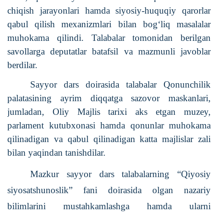
chiqish jarayonlari hamda siyosiy-huquqiy qarorlar
qabul qilish mexanizmlari bilan bog‘liq masalalar
muhokama qilindi. Talabalar tomonidan berilgan
savollarga deputatlar batafsil va mazmunli javoblar
berdilar.
Sayyor dars doirasida talabalar Qonunchilik
palatasining ayrim diqqatga sazovor maskanlari,
jumladan, Oliy Majlis tarixi aks etgan muzey,
parlament kutubxonasi hamda qonunlar muhokama
qilinadigan va qabul qilinadigan katta majlislar zali
bilan yaqindan tanishdilar.
Mazkur sayyor dars talabalarning “Qiyosiy
siyosatshunoslik” fani doirasida olgan nazariy
bilimlarini mustahkamlashga hamda ularni