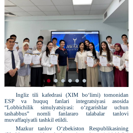
Ingliz tili kafedrasi (XIM bo‘limi) tomonidan
ESP va huquq fanlari integratsiyasi asosida
“Lobbichilik simulyatsiyasi: o‘zgarishlar uchun
tashabbus” nomli fanlararo talabalar tanlovi
muvaffaqiyatli tashkil etildi.
Mazkur tanlov O‘zbekiston Respublikasining