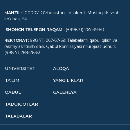
MANZIL
:
100007, Oʻzbekiston, Toshkent, Mustaqillik shoh
koʻchasi, 54.
ISHONCH TELEFON RAQAMI
:
(+99871) 267-39-50
REKTORAT
:
998 71) 267-67-69; Talabalarni qabul qilish va
rasmiylashtirish ofisi. Qabul komissiyasi murojaat uchun:
(998 71)268-28-53
UNIVERSITET
ALOQA
TA'LIM
YANGILIKLAR
QABUL
GALEREYA
TADQIQOTLAR
TALABALAR