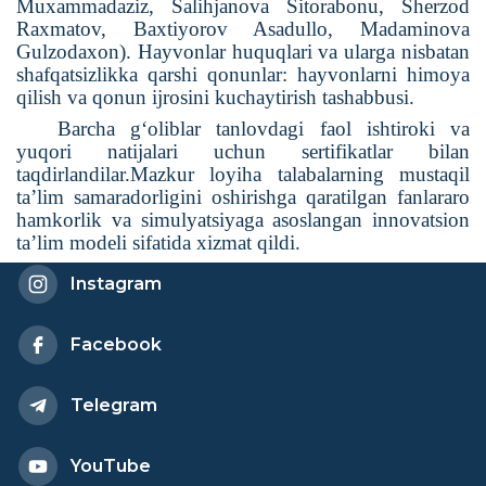
Muxammadaziz, Salihjanova Sitorabonu, Sherzod
Raxmatov, Baxtiyorov Asadullo, Madaminova
Gulzodaxon). Hayvonlar huquqlari va ularga nisbatan
shafqatsizlikka qarshi qonunlar: hayvonlarni himoya
qilish va qonun ijrosini kuchaytirish tashabbusi.
Barcha g‘oliblar tanlovdagi faol ishtiroki va
yuqori natijalari uchun sertifikatlar bilan
taqdirlandilar.Mazkur loyiha talabalarning mustaqil
ta’lim samaradorligini oshirishga qaratilgan fanlararo
hamkorlik va simulyatsiyaga asoslangan innovatsion
ta’lim modeli sifatida xizmat qildi.
Instagram
Facebook
Telegram
YouTube