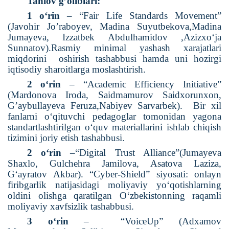
Tanlov g’oliblari:
1 o‘rin
– “Fair Life Standards Movement”
(Javohir Jo’raboyev, Madina Suyutbekova,Madina
Jumayeva, Izzatbek Abdulhamidov ,Azizxoʻja
Sunnatov).Rasmiy minimal yashash xarajatlari
miqdorini
oshirish tashabbusi hamda uni hozirgi
iqtisodiy sharoitlarga moslashtirish.
2 o‘rin
– “Academic Efficiency Initiative”
(Mardonova Iroda, Saidmamurov Saidxorunxon,
G’aybullayeva Feruza,Nabiyev Sarvarbek).
Bir xil
fanlarni o‘qituvchi pedagoglar tomonidan yagona
standartlashtirilgan o‘quv materiallarini ishlab chiqish
tizimini joriy etish tashabbusi.
2 o‘rin
–“Digital Trust Alliance”(Jumayeva
Shaxlo, Gulchehra Jamilova, Asatova Laziza,
G‘ayratov Akbar). “Cyber-Shield” siyosati: onlayn
firibgarlik natijasidagi moliyaviy yo‘qotishlarning
oldini olishga qaratilgan O‘zbekistonning raqamli
moliyaviy xavfsizlik tashabbusi.
3 o‘rin
–
“VoiceUp” (Adxamov