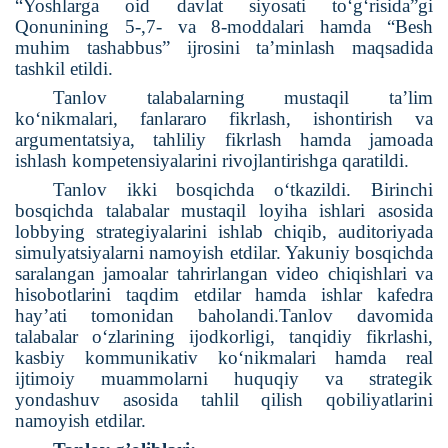
“Yoshlarga oid davlat siyosati to‘g‘risida”gi
Qonunining 5-,7- va 8-moddalari hamda “Besh
muhim tashabbus” ijrosini ta’minlash maqsadida
tashkil etildi.
Tanlov talabalarning mustaqil ta’lim
ko‘nikmalari, fanlararo fikrlash, ishontirish va
argumentatsiya, tahliliy fikrlash hamda jamoada
ishlash kompetensiyalarini rivojlantirishga qaratildi.
Tanlov ikki bosqichda o‘tkazildi. Birinchi
bosqichda talabalar mustaqil loyiha ishlari asosida
lobbying strategiyalarini ishlab chiqib, auditoriyada
simulyatsiyalarni namoyish etdilar. Yakuniy bosqichda
saralangan jamoalar tahrirlangan video chiqishlari va
hisobotlarini taqdim etdilar hamda ishlar kafedra
hay’ati tomonidan baholandi.Tanlov davomida
talabalar o‘zlarining ijodkorligi, tanqidiy fikrlashi,
kasbiy kommunikativ ko‘nikmalari hamda real
ijtimoiy muammolarni huquqiy va strategik
yondashuv asosida tahlil qilish qobiliyatlarini
namoyish etdilar.