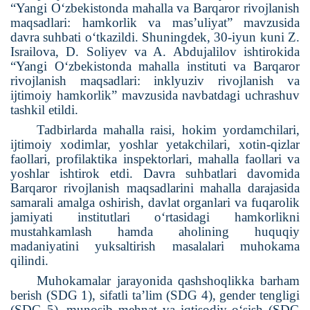
“Yangi O‘zbekistonda mahalla va Barqaror rivojlanish
maqsadlari: hamkorlik va mas’uliyat” mavzusida
davra suhbati o‘tkazildi. Shuningdek, 30-iyun kuni Z.
Israilova, D. Soliyev va A. Abdujalilov ishtirokida
“Yangi O‘zbekistonda mahalla instituti va Barqaror
rivojlanish maqsadlari: inklyuziv rivojlanish va
ijtimoiy hamkorlik” mavzusida navbatdagi uchrashuv
tashkil etildi.
Tadbirlarda mahalla raisi, hokim yordamchilari,
ijtimoiy xodimlar, yoshlar yetakchilari, xotin-qizlar
faollari, profilaktika inspektorlari, mahalla faollari va
yoshlar ishtirok etdi. Davra suhbatlari davomida
Barqaror rivojlanish maqsadlarini mahalla darajasida
samarali amalga oshirish, davlat organlari va fuqarolik
jamiyati institutlari o‘rtasidagi hamkorlikni
mustahkamlash hamda aholining huquqiy
madaniyatini yuksaltirish masalalari muhokama
qilindi.
Muhokamalar jarayonida qashshoqlikka barham
berish (SDG 1), sifatli ta’lim (SDG 4), gender tengligi
(SDG 5), munosib mehnat va iqtisodiy o‘sish (SDG