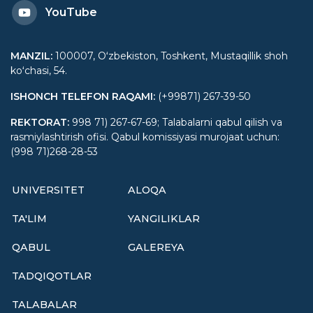
YouTube
MANZIL
:
100007, Oʻzbekiston, Toshkent, Mustaqillik shoh
koʻchasi, 54.
ISHONCH TELEFON RAQAMI
:
(+99871) 267-39-50
REKTORAT
:
998 71) 267-67-69; Talabalarni qabul qilish va
rasmiylashtirish ofisi. Qabul komissiyasi murojaat uchun:
(998 71)268-28-53
UNIVERSITET
ALOQA
TA'LIM
YANGILIKLAR
QABUL
GALEREYA
TADQIQOTLAR
TALABALAR