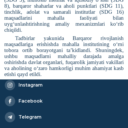
8), barqaror shaharlar va aholi punktlari (SDG 11),
tinchlik, adolat va samarali institutlar (SDG 16)
maqsadlarini mahalla faoliyati bilan
uyg‘unlashtirishning amaliy mexanizmlari ko‘rib
chiqildi.
Tadbirlar yakunida Barqaror rivojlanish
maqsadlariga erishishda mahalla institutining o‘rni
tobora ortib borayotgani ta’kidlandi. Shuningdek,
ushbu maqsadlarni mahalliy darajada amalga
oshirishda davlat organlari, fuqarolik jamiyati vakillari
va aholining o‘zaro hamkorligi muhim ahamiyat kasb
etishi qayd etildi.
Instagram
Facebook
Telegram