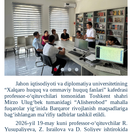
Jahon iqtisodiyoti va diplomatiya universitetining
“Xalqaro huquq va ommaviy huquq fanlari” kafedrasi
professor-o‘qituvchilari tomonidan Toshkent shahri
Mirzo Ulug‘bek tumanidagi “Alisherobod” mahalla
fuqarolar yig‘inida Barqaror rivojlanish maqsadlariga
bag‘ishlangan ma’rifiy tadbirlar tashkil etildi.
2026-yil 19-may kuni professor-o‘qituvchilar R.
Yusupaliyeva, Z. Israilova va D. Soliyev ishtirokida