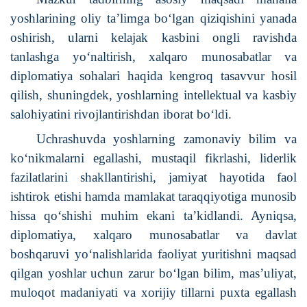
yoshlarining oliy ta’limga bo‘lgan qiziqishini yanada
oshirish, ularni kelajak kasbini ongli ravishda
tanlashga yo‘naltirish, xalqaro munosabatlar va
diplomatiya sohalari haqida kengroq tasavvur hosil
qilish, shuningdek, yoshlarning intellektual va kasbiy
salohiyatini rivojlantirishdan iborat bo‘ldi.
Uchrashuvda yoshlarning zamonaviy bilim va
ko‘nikmalarni egallashi, mustaqil fikrlashi, liderlik
fazilatlarini shakllantirishi, jamiyat hayotida faol
ishtirok etishi hamda mamlakat taraqqiyotiga munosib
hissa qo‘shishi muhim ekani ta’kidlandi. Ayniqsa,
diplomatiya, xalqaro munosabatlar va davlat
boshqaruvi yo‘nalishlarida faoliyat yuritishni maqsad
qilgan yoshlar uchun zarur bo‘lgan bilim, mas’uliyat,
muloqot madaniyati va xorijiy tillarni puxta egallash