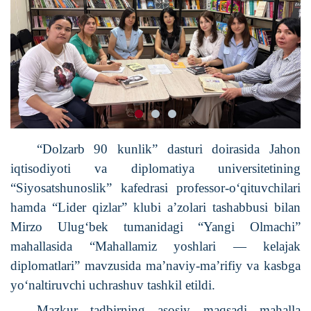
“Dolzarb 90 kunlik” dasturi doirasida Jahon
iqtisodiyoti va diplomatiya universitetining
“Siyosatshunoslik” kafedrasi professor-o‘qituvchilari
hamda “Lider qizlar” klubi a’zolari tashabbusi bilan
Mirzo Ulug‘bek tumanidagi “Yangi Olmachi”
mahallasida “Mahallamiz yoshlari — kelajak
diplomatlari” mavzusida ma’naviy-ma’rifiy va kasbga
yo‘naltiruvchi uchrashuv tashkil etildi.
Mazkur tadbirning asosiy maqsadi mahalla