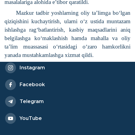
masalalariga alohida e’tibor qaratildi.
Mazkur tadbir yoshlarning oliy ta’limga bo‘lgan
qiziqishini kuchaytirish, ularni o‘z ustida muntazam
ishlashga rag‘batlantirish, kasbiy maqsadlarini aniq
belgilashga ko‘maklashish hamda mahalla va oliy
ta’lim muassasasi o‘rtasidagi o‘zaro hamkorlikni
yanada mustahkamlashga xizmat qildi.
Instagram
Facebook
Telegram
YouTube