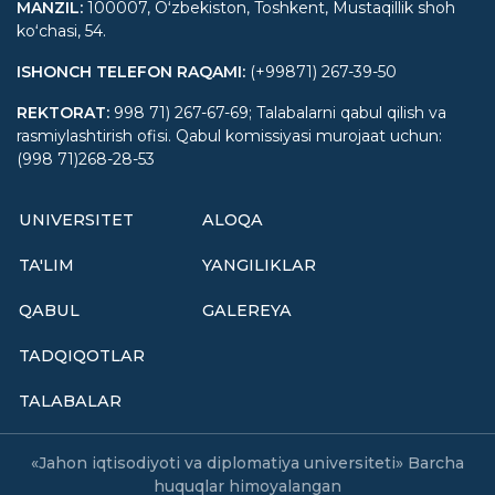
MANZIL
:
100007, Oʻzbekiston, Toshkent, Mustaqillik shoh
koʻchasi, 54.
ISHONCH TELEFON RAQAMI
:
(+99871) 267-39-50
REKTORAT
:
998 71) 267-67-69; Talabalarni qabul qilish va
rasmiylashtirish ofisi. Qabul komissiyasi murojaat uchun:
(998 71)268-28-53
UNIVERSITET
ALOQA
TA'LIM
YANGILIKLAR
QABUL
GALEREYA
TADQIQOTLAR
TALABALAR
«Jahon iqtisodiyoti va diplomatiya universiteti» Barcha
huquqlar himoyalangan