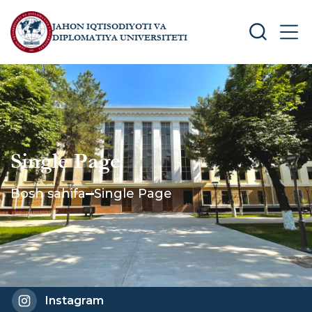
JAHON IQTISODIYOTI VA
SEARCH
MEN
DIPLOMATIYA UNIVERSITETI
Single Page
Bosh sahifa
Single Page
Instagram