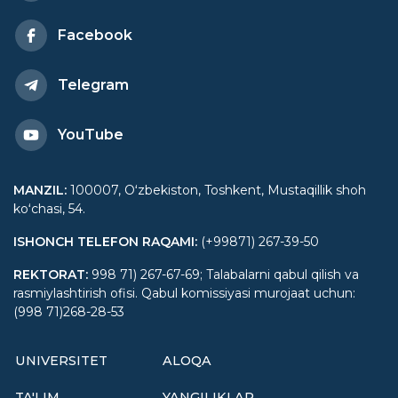
Facebook
Telegram
YouTube
MANZIL
:
100007, Oʻzbekiston, Toshkent, Mustaqillik shoh
koʻchasi, 54.
ISHONCH TELEFON RAQAMI
:
(+99871) 267-39-50
REKTORAT
:
998 71) 267-67-69; Talabalarni qabul qilish va
rasmiylashtirish ofisi. Qabul komissiyasi murojaat uchun:
(998 71)268-28-53
UNIVERSITET
ALOQA
TA'LIM
YANGILIKLAR