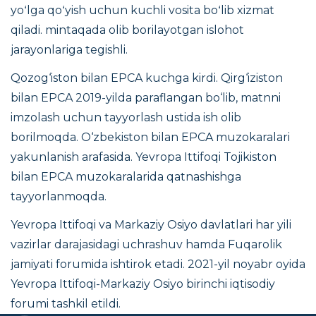
yoʻlga qoʻyish uchun kuchli vosita boʻlib xizmat
qiladi. mintaqada olib borilayotgan islohot
jarayonlariga tegishli.
Qozog‘iston bilan EPCA kuchga kirdi. Qirg‘iziston
bilan EPCA 2019-yilda paraflangan bo‘lib, matnni
imzolash uchun tayyorlash ustida ish olib
borilmoqda. O‘zbekiston bilan EPCA muzokaralari
yakunlanish arafasida. Yevropa Ittifoqi Tojikiston
bilan EPCA muzokaralarida qatnashishga
tayyorlanmoqda.
Yevropa Ittifoqi va Markaziy Osiyo davlatlari har yili
vazirlar darajasidagi uchrashuv hamda Fuqarolik
jamiyati forumida ishtirok etadi. 2021-yil noyabr oyida
Yevropa Ittifoqi-Markaziy Osiyo birinchi iqtisodiy
forumi tashkil etildi.