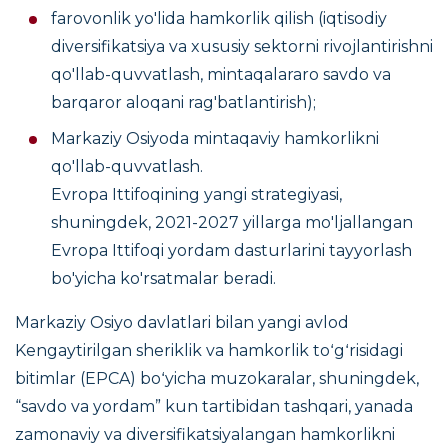
farovonlik yo'lida hamkorlik qilish (iqtisodiy
diversifikatsiya va xususiy sektorni rivojlantirishni
qo'llab-quvvatlash, mintaqalararo savdo va
barqaror aloqani rag'batlantirish);
Markaziy Osiyoda mintaqaviy hamkorlikni
qo'llab-quvvatlash.
Evropa Ittifoqining yangi strategiyasi,
shuningdek, 2021-2027 yillarga mo'ljallangan
Evropa Ittifoqi yordam dasturlarini tayyorlash
bo'yicha ko'rsatmalar beradi.
Markaziy Osiyo davlatlari bilan yangi avlod
Kengaytirilgan sheriklik va hamkorlik toʻgʻrisidagi
bitimlar (EPCA) boʻyicha muzokaralar, shuningdek,
“savdo va yordam” kun tartibidan tashqari, yanada
zamonaviy va diversifikatsiyalangan hamkorlikni