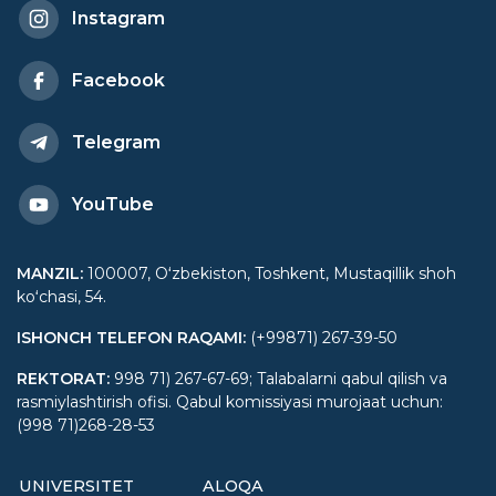
Instagram
Facebook
Telegram
YouTube
MANZIL
:
100007, Oʻzbekiston, Toshkent, Mustaqillik shoh
koʻchasi, 54.
ISHONCH TELEFON RAQAMI
:
(+99871) 267-39-50
REKTORAT
:
998 71) 267-67-69; Talabalarni qabul qilish va
rasmiylashtirish ofisi. Qabul komissiyasi murojaat uchun:
(998 71)268-28-53
UNIVERSITET
ALOQA