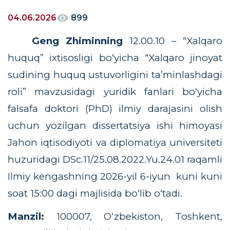
04.06.2026
899
Geng Zhiminning
12.00.10 – “Xalqaro
huquq
”
ixtisosligi bo‘yicha “
Xalqaro jinoyat
sudining huquq ustuvorligini ta’minlashdagi
roli
” mavzusidagi yuridik fanlari bo‘yicha
falsafa doktori (PhD) ilmiy darajasini olish
uchun yozilgan dissertatsiya ishi himoyasi
Jahon iqtisodiyoti va diplomatiya universiteti
huzuridagi DSc.11/25.08.2022.Yu.24.01 raqamli
Ilmiy kengashning 2026-yil 6-iyun
kuni kuni
soat 15:00 dagi majlisida bo‘lib o‘tadi.
Manzil:
100007, Oʻzbekiston, Toshkent,