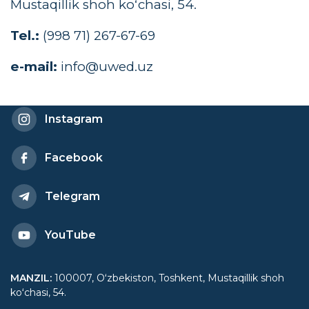
Mustaqillik shoh koʻchasi, 54.
Tel.:
(998 71) 267-67-69
​e-mail:
info@
uwed.
uz
Instagram
Facebook
Telegram
YouTube
MANZIL
:
100007, Oʻzbekiston, Toshkent, Mustaqillik shoh
koʻchasi, 54.