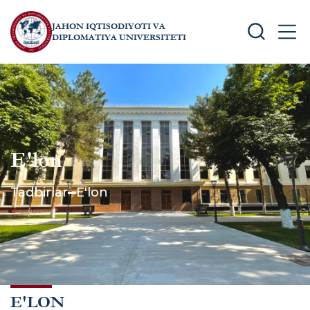
JAHON IQTISODIYOTI VA
SEARCH
MEN
DIPLOMATIYA UNIVERSITETI
E'lon
Tadbirlar
E'lon
E'LON