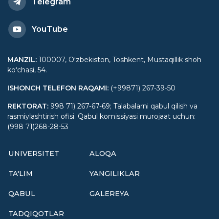
Telegram
YouTube
MANZIL
:
100007, Oʻzbekiston, Toshkent, Mustaqillik shoh
koʻchasi, 54.
ISHONCH TELEFON RAQAMI
:
(+99871) 267-39-50
REKTORAT
:
998 71) 267-67-69; Talabalarni qabul qilish va
rasmiylashtirish ofisi. Qabul komissiyasi murojaat uchun:
(998 71)268-28-53
UNIVERSITET
ALOQA
TA'LIM
YANGILIKLAR
QABUL
GALEREYA
TADQIQOTLAR