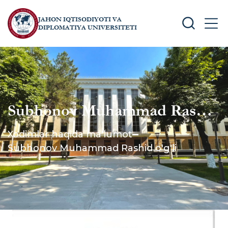
JAHON IQTISODIYOTI VA
SEARCH
MEN
DIPLOMATIYA UNIVERSITETI
Subhonov Muhammad Rashid
o'g'li
Xodimlar haqida ma'lumot
Subhonov Muhammad Rashid o'g'li