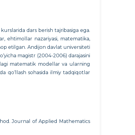
rslarida dars berish tajribasiga ega.
r, ehtimollar nazariyasi, matematika,
chop etilgan. Andijon davlat universiteti
bo‘yicha magistr (2004-2006) darajasini
sidagi matematik modellar va ularning
da qo‘llash sohasida ilmiy tadqiqotlar
hod. Journal of Applied Mathematics