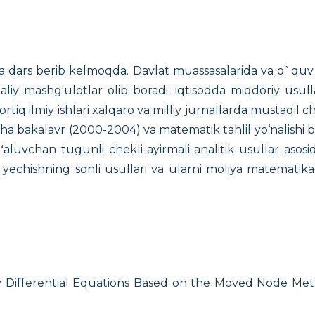
a dars berib kelmoqda. Davlat muassasalarida va o`quv ku
liy mashg'ulotlar olib boradi: iqtisodda miqdoriy usulla
 ortiq ilmiy ishlari xalqaro va milliy jurnallarda mustaqil 
cha bakalavr (2000-2004) va matematik tahlil yo‘nalishi 
gʻaluvchan tugunli chekli-ayirmali analitik usullar aso
ni yechishning sonli usullari va ularni moliya matematika
y Differential Equations Based on the Moved Node Met