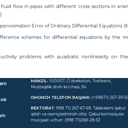
luid flow in pipes with different cross sections in en
)
roximation Error of Ordinary Differential Equations. BP
 difference schemes for differential equations by th
uctivity problems with quadratic nonlinearity on 
MANZIL
:
100007, Oʻzbekiston, Toshkent,
ram
Mustaqillik shoh koʻchasi, 54.
ISHONCH TELEFON RAQAMI
:
(+99871) 267-39-5
ook
REKTORAT
:
998 71) 267-67-69; Talabalarni qabul
qilish va rasmiylashtirish ofisi. Qabul komissiyasi
am
murojaat uchun: (998 71)268-28-53