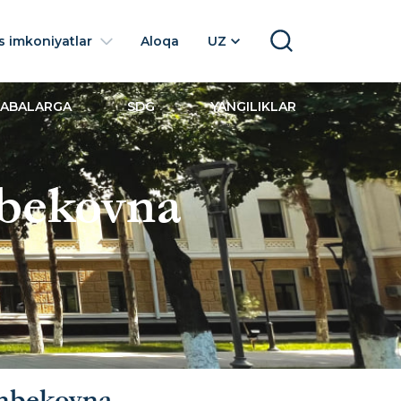
 imkoniyatlar
Aloqa
UZ
SEARCH
LABALARGA
SDG
YANGILIKLAR
nbekovna
anbekovna