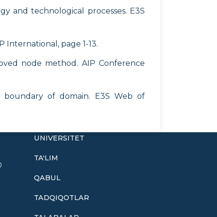
ergy and technological processes. E3S
 International, page 1-13.
e moved node method. AIP Conference
the boundary of domain. E3S Web of
UNIVERSITET
TA'LIM
0
QABUL
TADQIQOTLAR