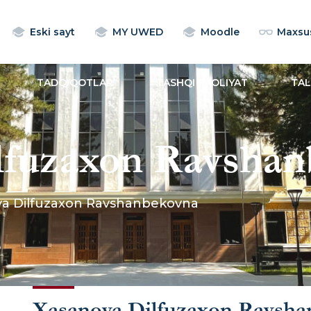
Eski sayt
MY UWED
Moodle
Maxsus
TADQIQOTLAR
TASHQI FAOLIYAT
TA
lfuzaxon Ravsha
va Dilfuzaxon Ravshanbekovna
Xasanova Dilfuzaxon Ravsh