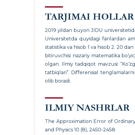
TARJIMAI HOLLAR
2019 yildan buyon JIDU universitetid
Universitetda quyidagi fanlardan ama
statistika va hisob 1 va hisob 2. 20 dan
bitiruvchisi: nazariy matematika bo‘yi
olgan. Ilmiy tadqiqot mavzusi: “Ko‘z
tatbiqlari”. Differensial tenglamalar
olib boradi.
ILMIY NASHRLAR
The Approximation Error of Ordinar
and Physics 10 (8), 2450-2458.