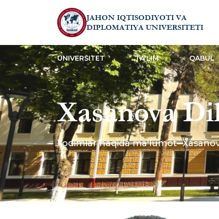
JAHON IQTISODIYOTI VA
DIPLOMATIYA UNIVERSITETI
UNIVERSITET
TA'LIM
QABUL
Xasanova Di
Xodimlar haqida ma'lumot
Xasano