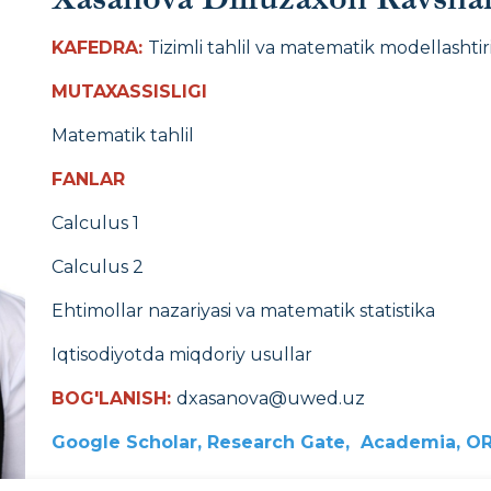
KAFEDRA:
Tizimli tahlil va matematik modellashtiri
MUTAXASSISLIGI
Matematik tahlil
FANLAR
Calculus 1
Calculus 2
Ehtimollar nazariyasi va matematik statistika
Iqtisodiyotda miqdoriy usullar
BOG'LANISH:
dxasanova@uwed.uz
Google Scholar,
Research Gate,
Academia,
OR