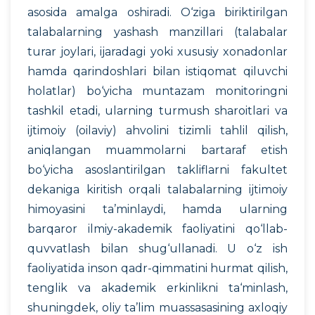
asosida amalga oshiradi. O‘ziga biriktirilgan
talabalarning yashash manzillari (talabalar
turar joylari, ijaradagi yoki xususiy xonadonlar
hamda qarindoshlari bilan istiqomat qiluvchi
holatlar) bo‘yicha muntazam monitoringni
tashkil etadi, ularning turmush sharoitlari va
ijtimoiy (oilaviy) ahvolini tizimli tahlil qilish,
aniqlangan muammolarni bartaraf etish
bo‘yicha asoslantirilgan takliflarni fakultet
dekaniga kiritish orqali talabalarning ijtimoiy
himoyasini ta’minlaydi, hamda ularning
barqaror ilmiy-akademik faoliyatini qo‘llab-
quvvatlash bilan shug‘ullanadi. U o‘z ish
faoliyatida inson qadr-qimmatini hurmat qilish,
tenglik va akademik erkinlikni ta‘minlash,
shuningdek, oliy ta’lim muassasasining axloqiy