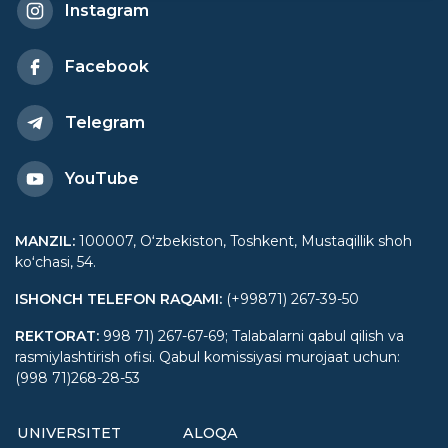
Instagram
Facebook
Telegram
YouTube
MANZIL
:
100007, Oʻzbekiston, Toshkent, Mustaqillik shoh
koʻchasi, 54.
ISHONCH TELEFON RAQAMI
:
(+99871) 267-39-50
REKTORAT
:
998 71) 267-67-69; Talabalarni qabul qilish va
rasmiylashtirish ofisi. Qabul komissiyasi murojaat uchun:
(998 71)268-28-53
UNIVERSITET
ALOQA