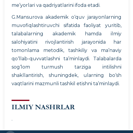
me’yorlari va qadriyatlarini ifoda etadi.
G.Mansurova akademik o‘quv jarayonlarning
muvofiqlashtiruvchi sifatida faoliyat yuritib,
talabalarning akademik hamda ilmiy
salohiyatini rivojlantirish jarayonida har
tomonlama metodik, tashkiliy va ma’naviy
qo‘llab-quvvatlashni ta’minlaydi. Talabalarda
sog‘lom turmush tarziga intilishni
shakllantirish, shuningdek, ularning bo‘sh
vaqtlarini mazmunli tashkil etishni ta’minlaydi.
ILMIY NASHRLAR
.