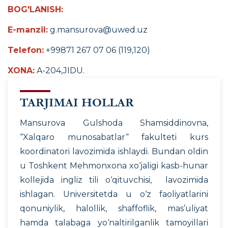
BOG'LANISH:
E-manzil:
g.mansurova@uwed.uz
Telefon:
+99871 267 07 06 (119,120)
XONA:
A-204,JIDU.
TARJIMAI HOLLAR
Mansurova Gulshoda Shamsiddinovna,
“Xalqaro munosabatlar“ fakulteti kurs
koordinatori lavozimida ishlaydi. Bundan oldin
u Toshkent Mehmonxona xo‘jaligi kasb-hunar
kollejida ingliz tili o‘qituvchisi‚ lavozimida
ishlagan. Universitetda u o‘z faoliyatlarini
qonuniylik, halollik, shaffoflik, mas’uliyat
hamda talabaga yo‘naltirilganlik tamoyillari