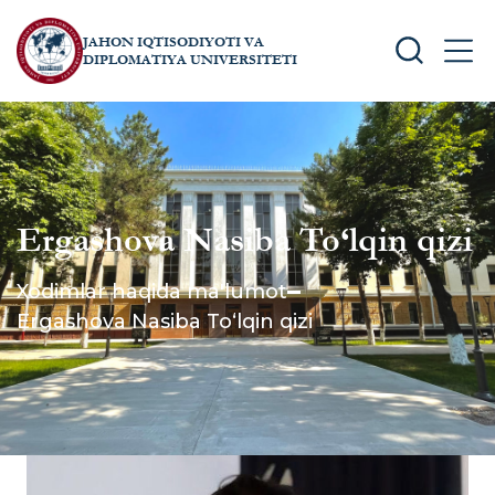
JAHON IQTISODIYOTI VA
SEARCH
MEN
DIPLOMATIYA UNIVERSITETI
Ergashova Nasiba To‘lqin qizi
Xodimlar haqida ma'lumot
Ergashova Nasiba To‘lqin qizi