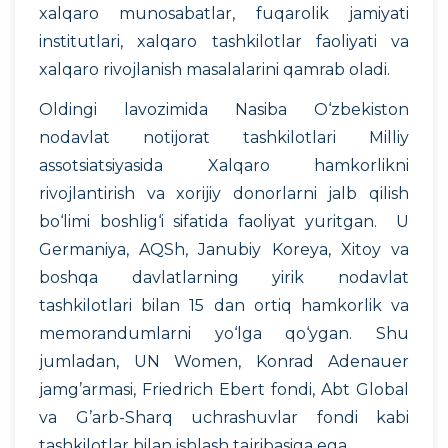
xalqaro munosabatlar, fuqarolik jamiyati
institutlari, xalqaro tashkilotlar faoliyati va
xalqaro rivojlanish masalalarini qamrab oladi.
Oldingi lavozimida Nasiba O‘zbekiston
nodavlat notijorat tashkilotlari Milliy
assotsiatsiyasida Xalqaro hamkorlikni
rivojlantirish va xorijiy donorlarni jalb qilish
bo‘limi boshlig‘i sifatida faoliyat yuritgan. U
Germaniya, AQSh, Janubiy Koreya, Xitoy va
boshqa davlatlarning yirik nodavlat
tashkilotlari bilan 15 dan ortiq hamkorlik va
memorandumlarni yo‘lga qo‘ygan. Shu
jumladan, UN Women, Konrad Adenauer
jamg’armasi, Friedrich Ebert fondi, Abt Global
va G’arb-Sharq uchrashuvlar fondi kabi
tashkilotlar bilan ishlash tajribasiga ega.