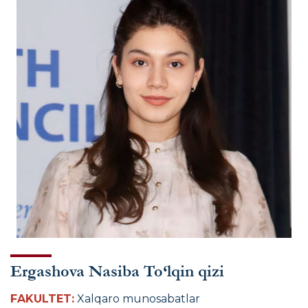
Ergashova Nasiba To‘lqin qizi
FAKULTET:
Xalqaro munosabatlar