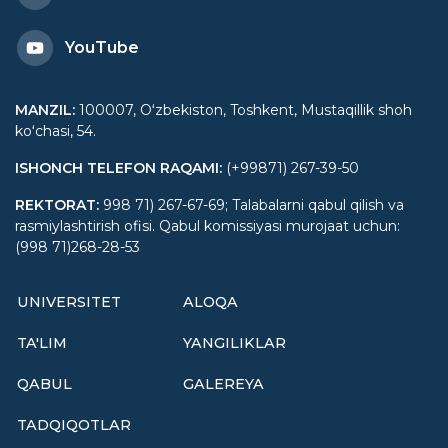
YouTube
MANZIL
:
100007, Oʻzbekiston, Toshkent, Mustaqillik shoh
koʻchasi, 54.
ISHONCH TELEFON RAQAMI
:
(+99871) 267-39-50
REKTORAT
:
998 71) 267-67-69; Talabalarni qabul qilish va
rasmiylashtirish ofisi. Qabul komissiyasi murojaat uchun:
(998 71)268-28-53
UNIVERSITET
ALOQA
TA'LIM
YANGILIKLAR
QABUL
GALEREYA
TADQIQOTLAR