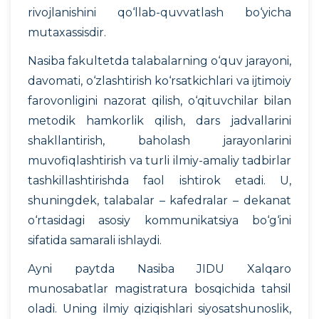
rivojlanishini qo‘llab-quvvatlash bo‘yicha
mutaxassisdir.
Nasiba fakultetda talabalarning o‘quv jarayoni,
davomati, o‘zlashtirish ko‘rsatkichlari va ijtimoiy
farovonligini nazorat qilish, o‘qituvchilar bilan
metodik hamkorlik qilish, dars jadvallarini
shakllantirish, baholash jarayonlarini
muvofiqlashtirish va turli ilmiy-amaliy tadbirlar
tashkillashtirishda faol ishtirok etadi. U,
shuningdek, talabalar – kafedralar – dekanat
o‘rtasidagi asosiy kommunikatsiya bo‘g‘ini
sifatida samarali ishlaydi.
Ayni paytda Nasiba JIDU Xalqaro
munosabatlar magistratura bosqichida tahsil
oladi. Uning ilmiy qiziqishlari siyosatshunoslik,