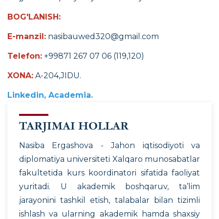
BOG'LANISH:
E-manzil:
nasibauwed320@gmail.com
Telefon:
+99871 267 07 06 (119,120)
XONA:
A-204,JIDU.
Linkedin
,
Academia
.
TARJIMAI HOLLAR
Nasiba Ergashova - Jahon iqtisodiyoti va
diplomatiya universiteti Xalqaro munosabatlar
fakultetida kurs koordinatori sifatida faoliyat
yuritadi. U akademik boshqaruv, ta’lim
jarayonini tashkil etish, talabalar bilan tizimli
ishlash va ularning akademik hamda shaxsiy