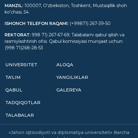
MANZIL
:
100007, Oʻzbekiston, Toshkent, Mustaqillik shoh
koʻchasi, 54.
ISHONCH TELEFON RAQAMI
:
(+99871) 267-39-50
REKTORAT
:
998 71) 267-67-69; Talabalarni qabul qilish va
rasmiylashtirish ofisi. Qabul komissiyasi murojaat uchun:
(998 71)268-28-53
UNIVERSITET
ALOQA
TA'LIM
YANGILIKLAR
QABUL
GALEREYA
TADQIQOTLAR
TALABALAR
«Jahon iqtisodiyoti va diplomatiya universiteti» Barcha