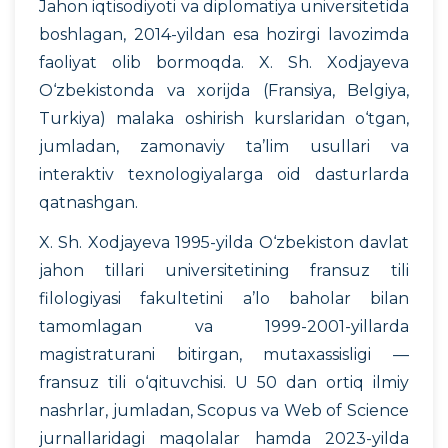
Jahon iqtisodiyoti va diplomatiya universitetida
boshlagan, 2014-yildan esa hozirgi lavozimda
faoliyat olib bormoqda. X. Sh. Xodjayeva
O‘zbekistonda va xorijda (Fransiya, Belgiya,
Turkiya) malaka oshirish kurslaridan o‘tgan,
jumladan, zamonaviy ta’lim usullari va
interaktiv texnologiyalarga oid dasturlarda
qatnashgan.
X. Sh. Xodjayeva 1995-yilda O‘zbekiston davlat
jahon tillari universitetining fransuz tili
filologiyasi fakultetini a’lo baholar bilan
tamomlagan va 1999-2001-yillarda
magistraturani bitirgan, mutaxassisligi —
fransuz tili o‘qituvchisi. U 50 dan ortiq ilmiy
nashrlar, jumladan, Scopus va Web of Science
jurnallaridagi maqolalar hamda 2023-yilda