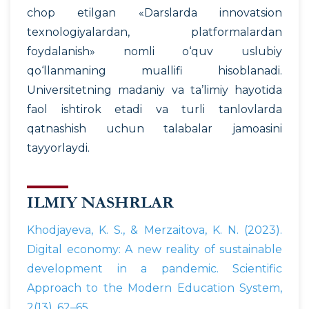
chop etilgan «Darslarda innovatsion
texnologiyalardan, platformalardan
foydalanish» nomli o‘quv uslubiy
qo‘llanmaning muallifi hisoblanadi.
Universitetning madaniy va ta’limiy hayotida
faol ishtirok etadi va turli tanlovlarda
qatnashish uchun talabalar jamoasini
tayyorlaydi.
ILMIY NASHRLAR
Khodjayeva, K. S., & Merzaitova, K. N. (2023).
Digital economy: A new reality of sustainable
development in a pandemic. Scientific
Approach to the Modern Education System,
2(13), 62–65.