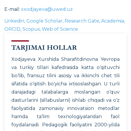
E-mail:
xxodjayeva@uwed.uz
Linkedin
,
Google Scholar
,
Research Gate
,
Academia
,
ORCID
,
Scopus
,
Web of Science
TARJIMAI HOLLAR
Xodjayeva Xurshida Sharafitdinovna Yevropa
va turkiy tillari kafedrasida katta o‘qituvchi
bo‘lib, fransuz tilini asosiy va ikkinchi chet tili
sifatida o‘qitish bo‘yicha ixtisoslashgan. U turli
darajadagi talabalarga moslangan o‘quv
dasturlarini (sillabuslarni) ishlab chiqadi va o‘z
faoliyatida zamonaviy innovatsion metodlar
hamda ta’lim texnologiyalaridan faol
foydalanadi. Pedagogik faoliyatini 2000-yilda