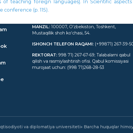
s of teaching foreign languages]. In Scientific aspects 
e conference (p. 115).
MANZIL
:
100007, Oʻzbekiston, Toshkent,
ram
Mustaqillik shoh koʻchasi, 54.
ISHONCH TELEFON RAQAMI
:
(+99871) 267-39-5
ook
REKTORAT
:
998 71) 267-67-69; Talabalarni qabul
qilish va rasmiylashtirish ofisi. Qabul komissiyasi
am
murojaat uchun: (998 71)268-28-53
be
qtisodiyoti va diplomatiya universiteti» Barcha huquqlar him