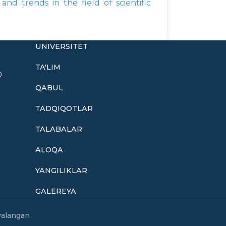
and trends in the field of scientific
UNIVERSITET
TA'LIM
0
QABUL
TADQIQOTLAR
TALABALAR
ALOQA
YANGILIKLAR
GALEREYA
oyalangan