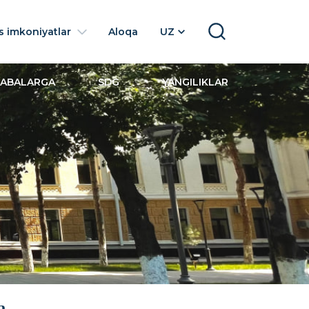
 imkoniyatlar
Aloqa
UZ
SEARCH
LABALARGA
SDG
YANGILIKLAR
a