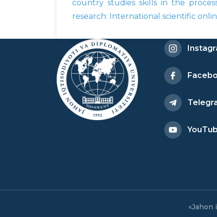
country studies skills in the proces
research: International scientific onlin
Instag
Faceb
Telegr
YouTu
«Jahon i