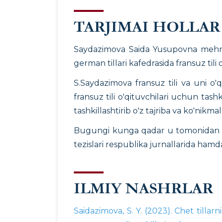
TARJIMAI HOLLAR
Saydazimova Saida Yusupovna mehnat 
german tillari kafedrasida fransuz tili
S.Saydazimova fransuz tili va uni o'q
fransuz tili o'qituvchilari uchun tas
tashkillashtirib o'z tajriba va ko'nikmala
Bugungi kunga qadar u tomonidan 1 d
tezislari respublika jurnallarida hamd
ILMIY NASHRLAR
Saidazimova, S. Y. (2023). Chet tillar