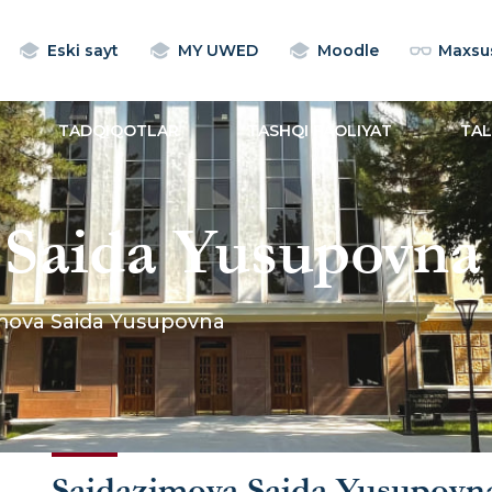
Eski sayt
MY UWED
Moodle
Maxsus
TADQIQOTLAR
TASHQI FAOLIYAT
TA
 Saida Yusupovna
mova Saida Yusupovna
Saidazimova Saida Yusupovn