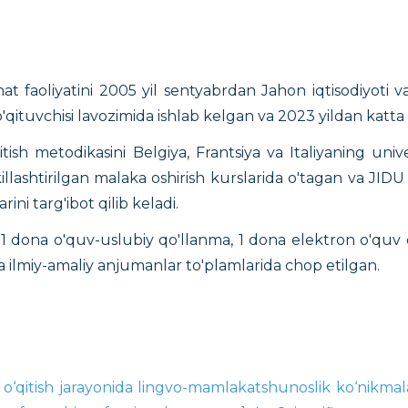
faoliyatini 2005 yil sentyabrdan Jahon iqtisodiyoti v
 o'qituvchisi lavozimida ishlab kelgan va 2023 yildan katta
itish metodikasini Belgiya, Frantsiya va Italiyaning un
hkillashtirilgan malaka oshirish kurslarida o'tagan va J
rini targ'ibot qilib keladi.
ona o'quv-uslubiy qo'llanma, 1 dona elektron o'quv q
a ilmiy-amaliy anjumanlar to'plamlarida chop etilgan.
ni o‘qitish jarayonida lingvo-mamlakatshunoslik ko‘nikmala