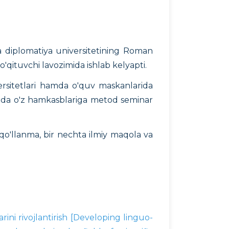
a diplomatiya universitetining Roman
 o'qituvchi lavozimida ishlab kelyapti.
iversitetlari hamda o'quv maskanlarida
IDU da o'z hamkasblariga metod seminar
o'llanma, bir nechta ilmiy maqola va
rini rivojlantirish [Developing linguo-