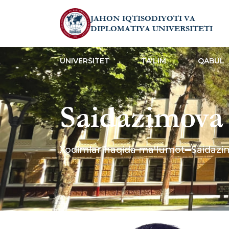
JAHON IQTISODIYOTI VA
DIPLOMATIYA UNIVERSITETI
UNIVERSITET
TA'LIM
QABUL
Saidazimova
Xodimlar haqida ma'lumot
Saidazi