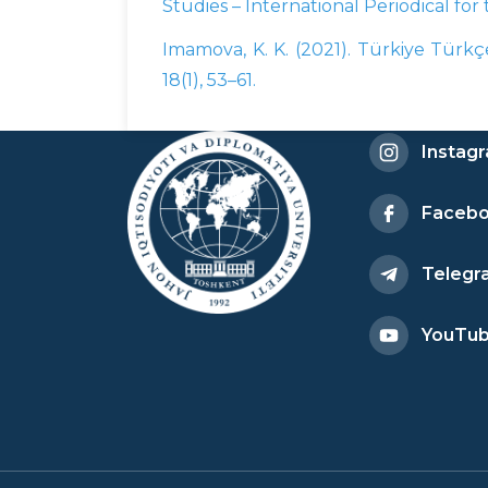
Studies – International Periodical for
Imamova, K. K. (2021). Türkiye Türkç
18(1), 53–61.
Instag
Faceb
Telegr
YouTu