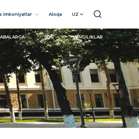
 imkoniyatlar
Aloqa
UZ
SEARCH
LABALARGA
SDG
YANGILIKLAR