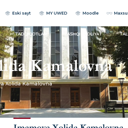
Eski sayt
MY UWED
Moodle
Maxsus
TADQIQOTLAR
TASHQI FAOLIYAT
TA
lida Kamalovna
a Xolida Kamalovna
Imamova Xolida Kamalovna