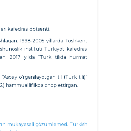
ari kafedrasi dotsenti.
ishlagan. 1998-2005 yillarda Toshkent
shunoslik instituti Turkiyot kafedrasi
lgan. 2017 yilda “Turk tilida hurmat
Asosiy o’rganilayotgan til (Turk tili)”
(2022) hammualliflikda chop ettirgan.
ların mukayeseli çözümlemesi. Turkish