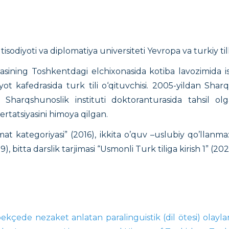
odiyoti va diplomatiya universiteti Yevropa va turkiy till
asining Toshkentdagi elchixonasida kotiba lavozimida 
yot kafedrasida turk tili o‘qituvchisi. 2005-yildan Sharq
rda Sharqshunoslik instituti doktoranturasida tahsil o
ertatsiyasini himoya qilgan.
t kategoriyasi” (2016), ikkita o’quv –uslubiy qo’llanma: “
019), bitta darslik tarjimasi “Usmonli Turk tiliga kirish 1” 
ekçede nezaket anlatan paralinguistik (dil ötesi) olay