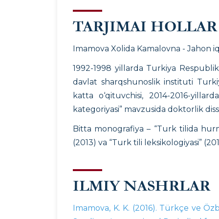
TARJIMAI HOLLAR
Imamova Xolida Kamalovna - Jahon iqtis
1992-1998 yillarda Turkiya Respublik
davlat sharqshunoslik instituti Turki
katta o‘qituvchisi, 2014-2016-yilla
kategoriyasi” mavzusida doktorlik diss
Bitta monografiya – “Turk tilida hurma
(2013) va “Turk tili leksikologiyasi” (2
ILMIY NASHRLAR
Imamova, K. K. (2016). Türkçe ve Özb