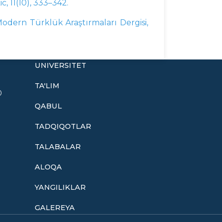
, 11(10), 333–342.
Modern Türklük Araştırmaları Dergisi,
UNIVERSITET
TA'LIM
0
QABUL
TADQIQOTLAR
TALABALAR
ALOQA
YANGILIKLAR
GALEREYA