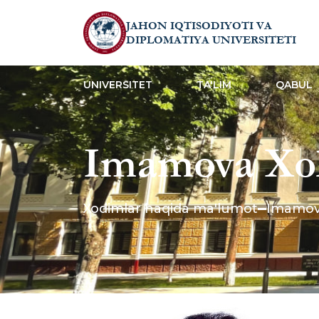
JAHON IQTISODIYOTI VA
DIPLOMATIYA UNIVERSITETI
UNIVERSITET
TA'LIM
QABUL
Imamova Xo
Xodimlar haqida ma'lumot
Imamov