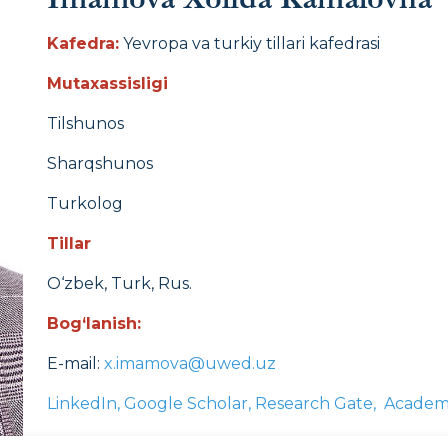
Kafedra:
Yevropa va turkiy tillari kafedrasi
Mutaxassisligi
Tilshunos
Sharqshunos
Turkolog
Tillar
O‘zbek, Turk, Rus.
Bog‘lanish:
E-mail:
x.imamova@uwed.uz
LinkedIn,
Google Scholar,
Research Gate,
Academi