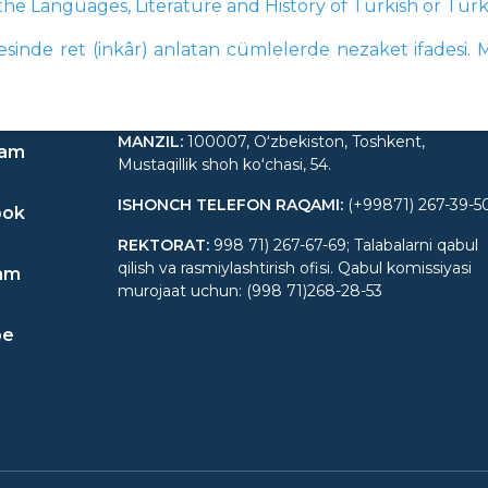
 the Languages, Literature and History of Turkish or Turkic
esinde ret (inkâr) anlatan cümlelerde nezaket ifadesi. 
MANZIL
:
100007, Oʻzbekiston, Toshkent,
ram
Mustaqillik shoh koʻchasi, 54.
ISHONCH TELEFON RAQAMI
:
(+99871) 267-39-5
ook
REKTORAT
:
998 71) 267-67-69; Talabalarni qabul
qilish va rasmiylashtirish ofisi. Qabul komissiyasi
am
murojaat uchun: (998 71)268-28-53
be