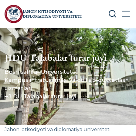
JAHON IQTISODIYOTI VA
SEARCH
MEN
DIPLOMATIYA UNIVERSITETI
JIDU Talabalar turar joyi
Bosh sahifa
Universitet
Kampus infratuzilmasi va qo'llab-quvvatlash
xizmatlari
JIDU Talabalar turar joyi
Jahon iqtisodiyoti va diplomatiya universiteti