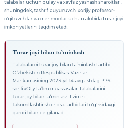
talabalar uchun qulay va xavfsiz yashash sharoitlari,
shuningdek, tashrif buyuruvchi xorijiy professor-
o‘qituvchilar va mehmonlar uchun alohida turar joyi
imkoniyatlarini taqdim etadi.
Turar joyi bilan ta’minlash
Talabalarni turar joy bilan ta’minlash tartibi
O‘zbekiston Respublikasi Vazirlar
Mahkamasining 2023-yil 14-avgustdagi 376-
sonli «Oliy taʼlim muassasalari talabalarini
turar joy bilan taʼminlash tizimini
takomillashtirish chora-tadbirlari toʻgʻrisida»gi
qarori bilan belgilanadi.