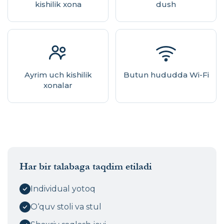
kishilik xona
dush
Ayrim uch kishilik
Butun hududda Wi-Fi
xonalar
Har bir talabaga taqdim etiladi
Individual yotoq
O‘quv stoli va stul