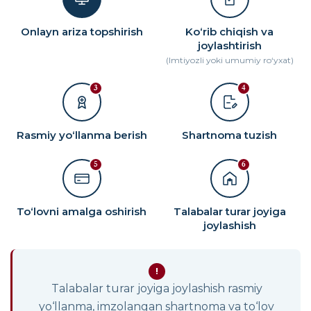
Onlayn ariza topshirish
Ko‘rib chiqish va
joylashtirish
(Imtiyozli yoki umumiy ro‘yxat)
3
4
Rasmiy yo‘llanma berish
Shartnoma tuzish
5
6
To‘lovni amalga oshirish
Talabalar turar joyiga
joylashish
!
Talabalar turar joyiga joylashish rasmiy
yo‘llanma, imzolangan shartnoma va to‘lov