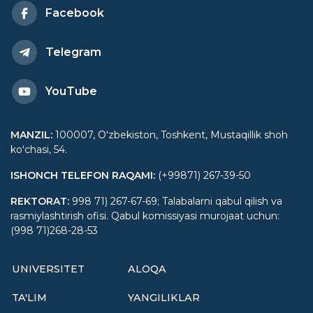
Facebook
Telegram
YouTube
MANZIL
:
100007, Oʻzbekiston, Toshkent, Mustaqillik shoh
koʻchasi, 54.
ISHONCH TELEFON RAQAMI
:
(+99871) 267-39-50
REKTORAT
:
998 71) 267-67-69; Talabalarni qabul qilish va
rasmiylashtirish ofisi. Qabul komissiyasi murojaat uchun:
(998 71)268-28-53
UNIVERSITET
ALOQA
TA'LIM
YANGILIKLAR