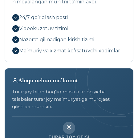
himoyalangan muhitni ta’minlaydi.
24/7 qo‘riqlash posti
Videokuzatuv tizimi
Nazorat qilinadigan kirish tizimi
Ma’muriy va xizmat ko‘rsatuvchi xodimlar
Aloqa uchun ma’lumot
Turar joy bilan bog‘liq masalalar bo‘yicha
talabalar turar joy ma’muriyatiga murojaat
qilishlari mumkin.
TURAR JOY OFISI