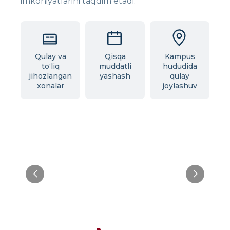
imkoniyatlarini taqdim etadi.
Qulay va
Qisqa
Kampus
to‘liq
muddatli
hududida
jihozlangan
yashash
qulay
xonalar
joylashuv