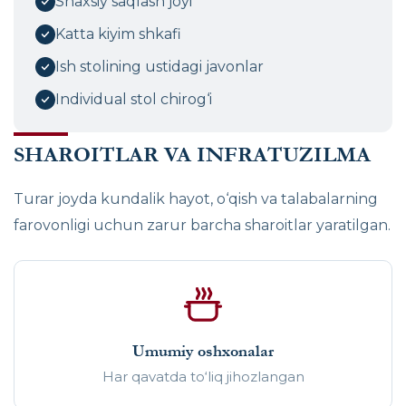
Shaxsiy saqlash joyi
Katta kiyim shkafi
Ish stolining ustidagi javonlar
Individual stol chirog‘i
SHAROITLAR VA INFRATUZILMA
Turar joyda kundalik hayot, o‘qish va talabalarning
farovonligi uchun zarur barcha sharoitlar yaratilgan.
Umumiy oshxonalar
Har qavatda to‘liq jihozlangan