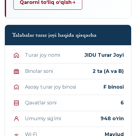
Qarorni to‘liq o‘qish
Talabalar turar joyi haqida qisqacha
Turar joy nomi
JIDU Turar Joyi
Binolar soni
2 ta (A va B)
Asosiy turar joy binosi
F binosi
Qavatlar soni
6
Umumiy sig‘imi
948 o‘rin
Wi-Fi
Mavjud