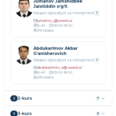
Jumanov Jamshidbek
Jaloliddin o‘g‘li
Xalqaro iqtisodiyot va menejment
1
jumanov_j@uwed.uz
B-411
•
09:00-18:00
319
talaba
Abdukarimov Akbar
G‘anisherovich
Xalqaro iqtisodiyot va menejment
1
abdukarimov_a@.uwed.uz
B-411
•
09:00-18:00
319
talaba
2-kurs
2
7
3-kurs
3
3