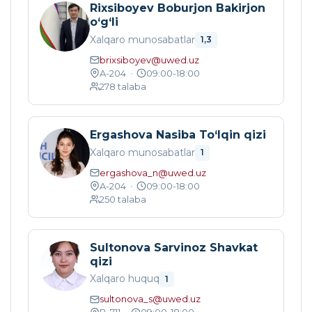
Rixsiboyev Boburjon Bakirjon
o‘g‘li
Xalqaro munosabatlar
1,3
brixsiboyev@uwed.uz
A-204
•
09:00-18:00
278
talaba
Ergashova Nasiba To‘lqin qizi
Xalqaro munosabatlar
1
ergashova_n@uwed.uz
A-204
•
09:00-18:00
250
talaba
Sultonova Sarvinoz Shavkat
qizi
Xalqaro huquq
1
sultonova_s@uwed.uz