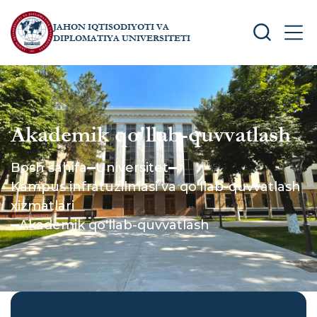
JAHON IQTISODIYOTI VA
SEARCH
MEN
DIPLOMATIYA UNIVERSITETI
Akademik qo'llab-quvvatlash
Bosh sahifa
Universitet
Kampus infratuzilmasi va qo'llab-quvvatlash
xizmatlari
Akademik qo'llab-quvvatlash