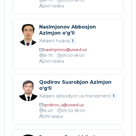
B-711
•
09:00-18:00
240
talaba
Nasimjonov Abbosjon
Azimjon o’g’li
Xalqaro huquq
1
nasimjonov@uwed.uz
B-711
•
09:00-18:00
240
talaba
Qodirov Suxrobjon Azimjon
o‘g‘li
Xalqaro iqtisodiyot va menejment
1
qodirov_s@uwed.uz
B-411
•
09:00-18:00
319
talaba