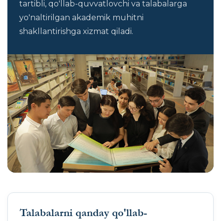
tartibli, qo'llab-quvvatlovchi va talabalarga
yo'naltirilgan akademik muhitni
shakllantirishga xizmat qiladi.
Talabalarni qanday qo'llab-