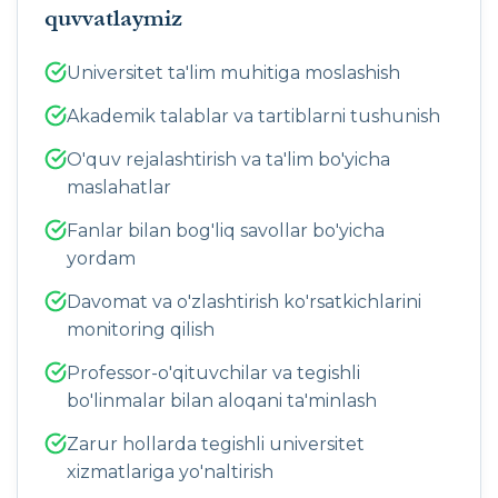
quvvatlaymiz
Universitet ta'lim muhitiga moslashish
Akademik talablar va tartiblarni tushunish
O'quv rejalashtirish va ta'lim bo'yicha
maslahatlar
Fanlar bilan bog'liq savollar bo'yicha
yordam
Davomat va o'zlashtirish ko'rsatkichlarini
monitoring qilish
Professor-o'qituvchilar va tegishli
bo'linmalar bilan aloqani ta'minlash
Zarur hollarda tegishli universitet
xizmatlariga yo'naltirish