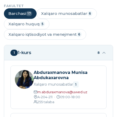
FAKULTET
Barchasi
Xalqaro munosabatlar
17
6
Xalqaro huquq
5
Xalqaro iqtisodiyot va menejment
6
1-kurs
1
8
Abduraxmanova Munisa
Abdukaxarovna
Xalqaro munosabatlar
1
m.abduraxmanova@uwed.uz
A-204-211
•
09:00-18:00
255
talaba