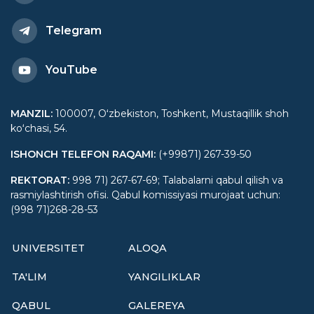
Telegram
YouTube
MANZIL
:
100007, Oʻzbekiston, Toshkent, Mustaqillik shoh
koʻchasi, 54.
ISHONCH TELEFON RAQAMI
:
(+99871) 267-39-50
REKTORAT
:
998 71) 267-67-69; Talabalarni qabul qilish va
rasmiylashtirish ofisi. Qabul komissiyasi murojaat uchun:
(998 71)268-28-53
UNIVERSITET
ALOQA
TA'LIM
YANGILIKLAR
QABUL
GALEREYA