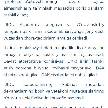
-professor-o‘qituvchilarning o‘zaro tajriba
almashishlarini ta’minlash maqsadida ochiq darslarni
tashkil qiladi;
-JIDU Akademik kengashi va O‘quv-uslubiy
kengashi qarorlarini akademik jarayonga joriy etish
yuzasidan chora-tadbirlarni amalga oshiradi;
-bitiruv malakaviy ishlari, magistrlik dissertatsiyalari
himoyasi bo‘yicha tashkiliy ishlarni rejalashtiradi.
Davlat attestatsiya komissiyasi (DAK) ishini tashkil
etish bo‘yicha buyruq loyihasini tayyorlaydi, DAK
ishini nazorat qiladi, DAK hisobotlarini qabul qiladi;
-JIDU kafedralarining kabinet mudirlari,
dekanatlarning bosh va yetakchi mutaxassislarining
o‘quv-uslubiy faoliyatini muvofiqlashtiradi;
-kafedra professor-o‘qituvchilarining reja asosida