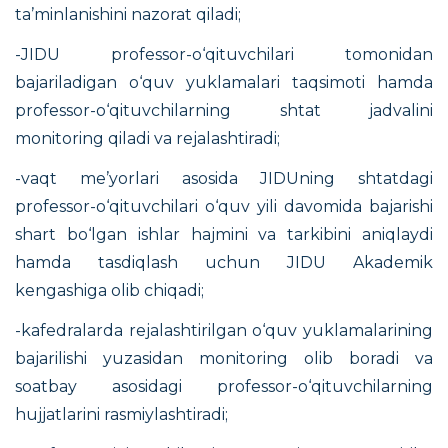
ta’minlanishini nazorat qiladi;
-JIDU professor-o‘qituvchilari tomonidan
bajariladigan o‘quv yuklamalari taqsimoti hamda
professor-o‘qituvchilarning shtat jadvalini
monitoring qiladi va rejalashtiradi;
-vaqt me’yorlari asosida JIDUning shtatdagi
professor-o‘qituvchilari o‘quv yili davomida bajarishi
shart bo‘lgan ishlar hajmini va tarkibini aniqlaydi
hamda tasdiqlash uchun JIDU Akademik
kengashiga olib chiqadi;
-kafedralarda rejalashtirilgan o‘quv yuklamalarining
bajarilishi yuzasidan monitoring olib boradi va
soatbay asosidagi professor-o‘qituvchilarning
hujjatlarini rasmiylashtiradi;