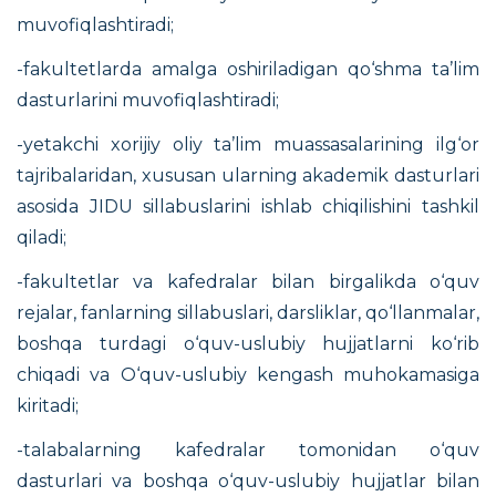
muvofiqlashtiradi;
-fakultetlarda amalga oshiriladigan qo‘shma ta’lim
dasturlarini muvofiqlashtiradi;
-yetakchi xorijiy oliy ta’lim muassasalarining ilg‘or
tajribalaridan, xususan ularning akademik dasturlari
asosida JIDU sillabuslarini ishlab chiqilishini tashkil
qiladi;
-fakultetlar va kafedralar bilan birgalikda o‘quv
rejalar, fanlarning sillabuslari, darsliklar, qo‘llanmalar,
boshqa turdagi o‘quv-uslubiy hujjatlarni ko‘rib
chiqadi va O‘quv-uslubiy kengash muhokamasiga
kiritadi;
-talabalarning kafedralar tomonidan o‘quv
dasturlari va boshqa o‘quv-uslubiy hujjatlar bilan