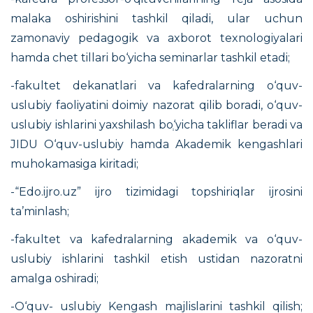
malaka oshirishini tashkil qiladi, ular uchun
zamonaviy pedagogik va axborot texnologiyalari
hamda chet tillari bo‘yicha seminarlar tashkil etadi;
-fakultet dekanatlari va kafedralarning o‘quv-
uslubiy faoliyatini doimiy nazorat qilib boradi, o‘quv-
uslubiy ishlarini yaxshilash boְ‘yicha takliflar beradi va
JIDU O‘quv-uslubiy hamda Akademik kengashlari
muhokamasiga kiritadi;
-“Edo.ijro.uz” ijro tizimidagi topshiriqlar ijrosini
ta’minlash;
-fakultet va kafedralarning akademik va o‘quv-
uslubiy ishlarini tashkil etish ustidan nazoratni
amalga oshiradi;
-O‘quv- uslubiy Kengash majlislarini tashkil qilish;