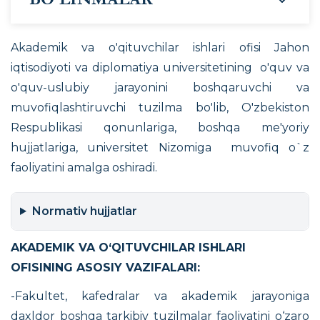
Akademik va o'qituvchilar ishlari ofisi Jahon
iqtisodiyoti va diplomatiya universitetining o'quv va
o'quv-uslubiy jarayonini boshqaruvchi va
muvofiqlashtiruvchi tuzilma bo'lib, O'zbekiston
Respublikasi qonunlariga, boshqa me'yoriy
hujjatlariga, universitet Nizomiga muvofiq o`z
faoliyatini amalga oshiradi.
Normativ hujjatlar
AKADEMIK VA O‘QITUVCHILAR ISHLARI
OFISINING ASOSIY VAZIFALARI:
-Fakultet, kafedralar va akademik jarayoniga
daxldor boshqa tarkibiy tuzilmalar faoliyatini o‘zaro