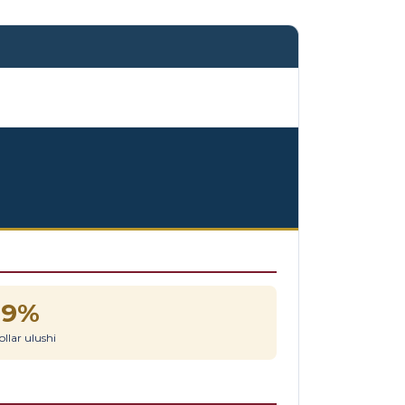
69%
llar ulushi