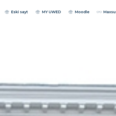
Eski sayt
MY UWED
Moodle
Maxsus
TADQIQOTLAR
TASHQI FAOLIYAT
TA