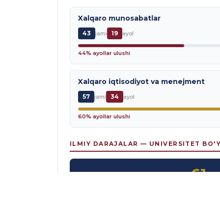
Xalqaro munosabatlar
43
19
jami
ayol
44% ayollar ulushi
Xalqaro iqtisodiyot va menejment
57
34
jami
ayol
60% ayollar ulushi
ILMIY DARAJALAR — UNIVERSITET BO'
61
PhD daraja egal
TAHLILIY IZOH