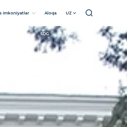
 imkoniyatlar
Aloqa
UZ
SEARCH
LABALARGA
SDG
YANGILIKLAR