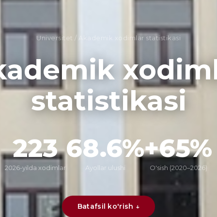
Universitet
/
Akademik xodimlar statistikasi
kademik xodiml
statistikasi
223
68.6%
+65%
2026-yilda xodimlar
Ayollar ulushi
O'sish (2020–2026)
Batafsil ko'rish ↓