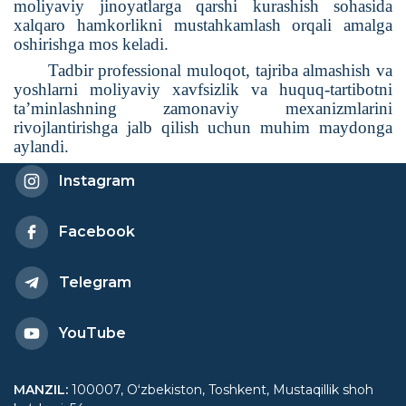
moliyaviy jinoyatlarga qarshi kurashish sohasida
xalqaro hamkorlikni mustahkamlash orqali amalga
oshirishga mos keladi.
Tadbir professional muloqot, tajriba almashish va
yoshlarni moliyaviy xavfsizlik va huquq-tartibotni
ta’minlashning zamonaviy mexanizmlarini
rivojlantirishga jalb qilish uchun muhim maydonga
aylandi.
Instagram
Facebook
Telegram
YouTube
MANZIL
:
100007, Oʻzbekiston, Toshkent, Mustaqillik shoh