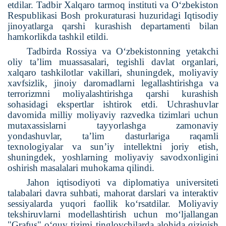
etdilar. Tadbir Xalqaro tarmoq instituti va O‘zbekiston
Respublikasi Bosh prokuraturasi huzuridagi Iqtisodiy
jinoyatlarga qarshi kurashish departamenti bilan
hamkorlikda tashkil etildi.
Tadbirda Rossiya va O‘zbekistonning yetakchi
oliy ta’lim muassasalari, tegishli davlat organlari,
xalqaro tashkilotlar vakillari, shuningdek, moliyaviy
xavfsizlik, jinoiy daromadlarni legallashtirishga va
terrorizmni moliyalashtirishga qarshi kurashish
sohasidagi ekspertlar ishtirok etdi. Uchrashuvlar
davomida milliy moliyaviy razvedka tizimlari uchun
mutaxassislarni tayyorlashga zamonaviy
yondashuvlar, ta’lim dasturlariga raqamli
texnologiyalar va sun’iy intellektni joriy etish,
shuningdek, yoshlarning moliyaviy savodxonligini
oshirish masalalari muhokama qilindi.
Jahon iqtisodiyoti va diplomatiya universiteti
talabalari davra suhbati, mahorat darslari va interaktiv
sessiyalarda yuqori faollik ko‘rsatdilar. Moliyaviy
tekshiruvlarni modellashtirish uchun mo‘ljallangan
"Grafus" o‘quv tizimi tinglovchilarda alohida qiziqish