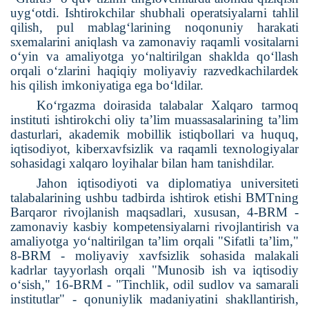
uyg‘otdi. Ishtirokchilar shubhali operatsiyalarni tahlil
qilish, pul mablag‘larining noqonuniy harakati
sxemalarini aniqlash va zamonaviy raqamli vositalarni
o‘yin va amaliyotga yo‘naltirilgan shaklda qo‘llash
orqali o‘zlarini haqiqiy moliyaviy razvedkachilardek
his qilish imkoniyatiga ega bo‘ldilar.
Ko‘rgazma doirasida talabalar Xalqaro tarmoq
instituti ishtirokchi oliy ta’lim muassasalarining ta’lim
dasturlari, akademik mobillik istiqbollari va huquq,
iqtisodiyot, kiberxavfsizlik va raqamli texnologiyalar
sohasidagi xalqaro loyihalar bilan ham tanishdilar.
Jahon iqtisodiyoti va diplomatiya universiteti
talabalarining ushbu tadbirda ishtirok etishi BMTning
Barqaror rivojlanish maqsadlari, xususan, 4-BRM -
zamonaviy kasbiy kompetensiyalarni rivojlantirish va
amaliyotga yo‘naltirilgan ta’lim orqali "Sifatli ta’lim,"
8-BRM - moliyaviy xavfsizlik sohasida malakali
kadrlar tayyorlash orqali "Munosib ish va iqtisodiy
o‘sish," 16-BRM - "Tinchlik, odil sudlov va samarali
institutlar" - qonuniylik madaniyatini shakllantirish,