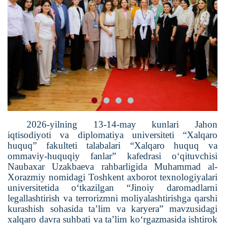
2026-yilning 13-14-may kunlari Jahon
iqtisodiyoti va diplomatiya universiteti “Xalqaro
huquq” fakulteti talabalari “Xalqaro huquq va
ommaviy-huquqiy fanlar” kafedrasi o‘qituvchisi
Naubaxar Uzakbaeva rahbarligida Muhammad al-
Xorazmiy nomidagi Toshkent axborot texnologiyalari
universitetida o‘tkazilgan “Jinoiy daromadlarni
legallashtirish va terrorizmni moliyalashtirishga qarshi
kurashish sohasida ta’lim va karyera” mavzusidagi
xalqaro davra suhbati va ta’lim ko‘rgazmasida ishtirok