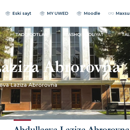
Eski sayt
MY UWED
Moodle
Maxsus
TADQIQOTLAR
TASHQI FAOLIYAT
TA
Laziza Abrorovna
eva Laziza Abrorovna
Abdullaeva Laziza Abrorovna