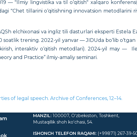
2019 — "Ilmiy lingvistika va til o‘qitish" xalqaro konfer
gi "Chet tillarini o‘qitishning innovatsion metodlarini ri
Sh elchixonasi va ingliz tili dasturlari eksperti Estela 
20 soatlik trening. 2022-yil yanvar — JIDUda bo‘lib o‘tg
irish, interaktiv o‘qitish metodlari). 2024-yil may —
ory and Practice” ilmiy-amaliy seminari.
rties of legal speech. Archive of Conferences, 12–14.
MANZIL
:
100007, Oʻzbekiston, Toshkent,
ram
Mustaqillik shoh koʻchasi, 54.
ISHONCH TELEFON RAQAMI
:
(+99871) 267-39-5
ook