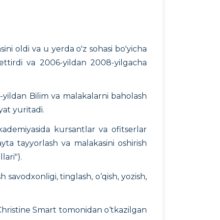
ini oldi va u yerda o'z sohasi bo'yicha
ttirdi va 2006-yildan 2008-yilgacha
20-yildan Bilim va malakalarni baholash
at yuritadi.
i akademiyasida kursantlar va ofitserlar
ta tayyorlash va malakasini oshirish
lari").
savodxonligi, tinglash, o‘qish, yozish,
s Christine Smart tomonidan o‘tkazilgan