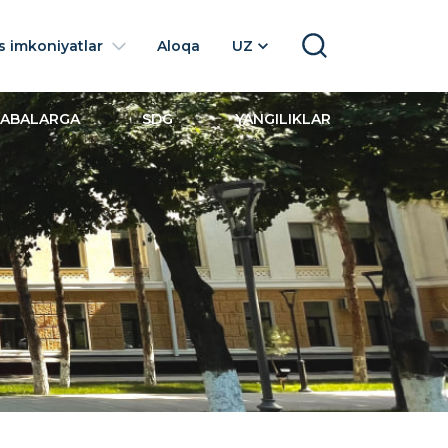
 imkoniyatlar
Aloqa
UZ
SEARCH
LABALARGA
SDG
YANGILIKLAR