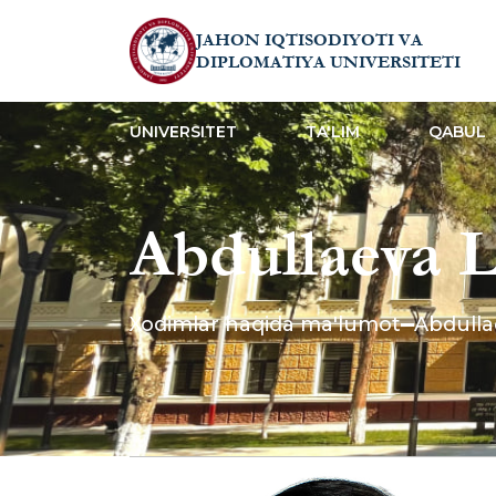
JAHON IQTISODIYOTI VA
DIPLOMATIYA UNIVERSITETI
UNIVERSITET
TA'LIM
QABUL
Abdullaeva 
Xodimlar haqida ma'lumot
Abdulla