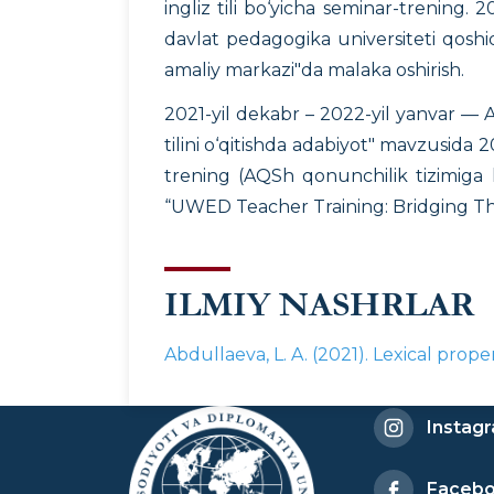
ingliz tili bo‘yicha seminar-trening. 
davlat pedagogika universiteti qoshida
amaliy markazi"da malaka oshirish.
2021-yil dekabr – 2022-yil yanvar — AQ
tilini o‘qitishda adabiyot" mavzusida 
trening (AQSh qonunchilik tizimiga k
“UWED Teacher Training: Bridging The
ILMIY NASHRLAR
Abdullaeva, L. A. (2021). Lexical prope
Instag
Faceb