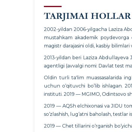
TARJIMAI HOLLAR
2002-yildan 2006-yilgacha Laziza Abdul
mustahkam akademik poydevorga ega 
magistr darajasini oldi, kasbiy bilimlar
2013-yildan beri Laziza Abdullayeva JI
agentligi (avvalgi nomi: Davlat test m
Oldin turli ta'lim muassasalarida ingli
uchun o‘qituvchi bo’lib ishlagan. 2
instituti. 2019 — MGIMO, Odintsovo shahr
2019 — AQSh elchixonasi va JIDU tomoni
so‘zlashish, lug‘atni baholash, testlar is
2019 — Chet tillarini o‘rganish bo‘yic