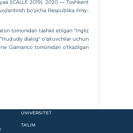
ensiyasi (ICALLE 2019). 2020 — Toshkent
vojlantirish bo‘yicha Respublika ilmiy-
Eaton tomonidan tashkil etilgan "Ingliz
an "Hududiy dialog" o‘qituvchilar uchun
 Ilene Giamanco tomonidan o‘tkazilgan
UNIVERSITET
TA'LIM
0