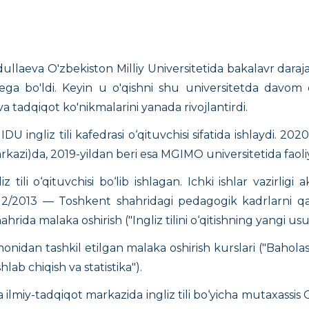
laeva O'zbekiston Milliy Universitetida bakalavr darajas
bo'ldi. Keyin u o'qishni shu universitetda davom e
i va tadqiqot ko'nikmalarini yanada rivojlantirdi.
DU ingliz tili kafedrasi o‘qituvchisi sifatida ishlaydi. 20
arkazi)da, 2019-yildan beri esa MGIMO universitetida faoliy
z tili o‘qituvchisi bo‘lib ishlagan. Ichki ishlar vazirlig
012/2013 — Toshkent shahridagi pedagogik kadrlarni qay
ida malaka oshirish ("Ingliz tilini o‘qitishning yangi usul
dan tashkil etilgan malaka oshirish kurslari ("Baholash 
hlab chiqish va statistika").
ha ilmiy-tadqiqot markazida ingliz tili bo‘yicha mutaxassi