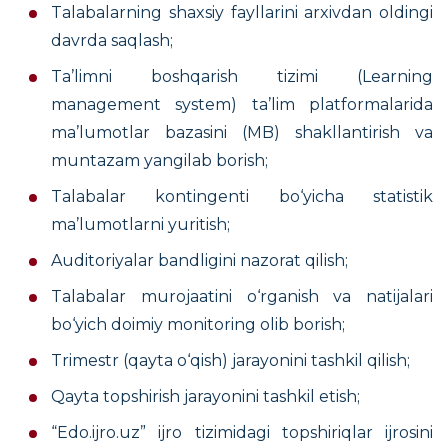
T
alabalarning shaxsiy fayllarini arxivdan oldingi
davrda saqlash;
Ta’limni boshqarish tizimi (Learning
management system) ta’lim platformalarida
ma’lumotlar bazasini (MB) shakllantirish va
muntazam yangilab borish;
T
alabalar kontingenti bo‘yicha statistik
ma’lumotlarni yuritish;
A
uditoriyalar bandligini nazorat qilish;
T
alabalar murojaatini o‘rganish va natijalari
bo‘yich doimiy monitoring olib borish;
Trimestr (qayta o‘qish) jarayonini tashkil qilish;
Q
ayta topshirish jarayonini tashkil etish;
“Edo.ijro.uz” ijro tizimidagi topshiriqlar ijrosini