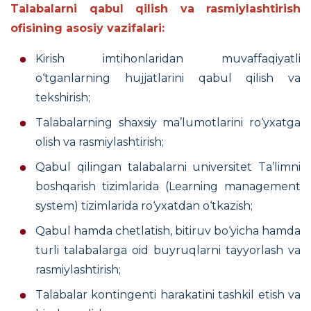
Talabalarni qabul qilish va rasmiylashtirish
ofisining asosiy vazifalari:
K
irish imtihonlaridan muvaffaqiyatli
o‘tganlarning hujjatlarini qabul qilish va
tekshirish;
Talabalarning shaxsiy ma’lumotlarini ro‘yxatga
olish va rasmiylashtirish;
Q
abul qilingan talabalarni universitet Ta’limni
boshqarish tizimlarida (Learning management
system) tizimlarida ro‘yxatdan o‘tkazish;
Q
abul hamda chetlatish, bitiruv bo‘yicha hamda
turli talabalarga oid buyruqlarni tayyorlash va
rasmiylashtirish;
T
alabalar kontingenti harakatini tashkil etish va