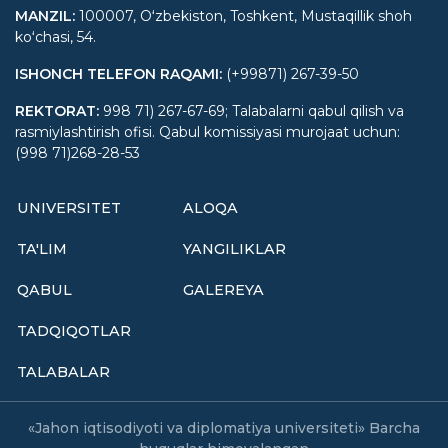
MANZIL
:
100007, Oʻzbekiston, Toshkent, Mustaqillik shoh
koʻchasi, 54.
ISHONCH TELEFON RAQAMI
:
(+99871) 267-39-50
REKTORAT
:
998 71) 267-67-69; Talabalarni qabul qilish va
rasmiylashtirish ofisi. Qabul komissiyasi murojaat uchun:
(998 71)268-28-53
UNIVERSITET
ALOQA
TA'LIM
YANGILIKLAR
QABUL
GALEREYA
TADQIQOTLAR
TALABALAR
«Jahon iqtisodiyoti va diplomatiya universiteti» Barcha