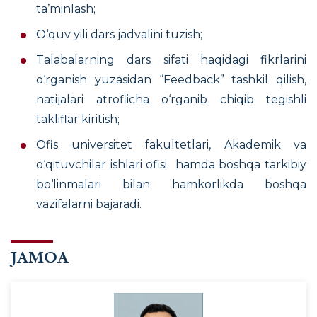
ta’minlash;
O‘quv yili dars jadvalini tuzish;
T
alabalarning dars sifati haqidagi fikrlarini
o‘rganish yuzasidan “Feedback” tashkil qilish,
natijalari atroflicha o‘rganib chiqib tegishli
takliflar kiritish;
Ofis universitet fakultetlari, Akademik va
o‘qituvchilar ishlari ofisi hamda boshqa tarkibiy
bo‘linmalari bilan hamkorlikda boshqa
vazifalarni bajaradi.
JAMOA