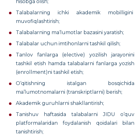
hisobga olish;
T
alabalarning ichki akademik mobilligini
muvofiqlashtirish;
Talabalarning ma‘lumotlar bazasini yaratish;
T
alabalar uchun imtihonlarni tashkil qilish;
T
anlov fanlarga (elective) yozilish jarayonini
tashkil etish hamda talabalarni fanlarga yozish
(enrollment)ni tashkil etish;
O
‘qitishning istalgan bosqichida
ma’lumotnomalarni (transkriptlarni) berish;
A
kademik guruhlarni shakllantirish;
T
anishuv haftasida talabalarni JIDU o‘quv
platformalaridan foydalanish qoidalari bilan
tanishtirish;