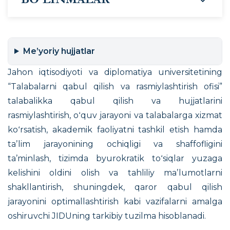
Me’yoriy hujjatlar
Jahon iqtisodiyoti va diplomatiya universitetining
“Talabalarni qabul qilish va rasmiylashtirish ofisi”
talabalikka qabul qilish va hujjatlarini
rasmiylashtirish, oʻquv jarayoni va talabalarga xizmat
koʻrsatish, akademik faoliyatni tashkil etish hamda
taʼlim jarayonining ochiqligi va shaffofligini
taʼminlash, tizimda byurokratik toʻsiqlar yuzaga
kelishini oldini olish va tahliliy maʼlumotlarni
shakllantirish, shuningdek, qaror qabul qilish
jarayonini optimallashtirish kabi vazifalarni amalga
oshiruvchi JIDUning tarkibiy tuzilma hisoblanadi.