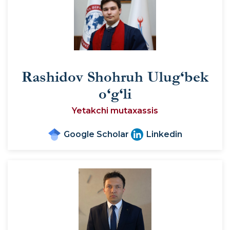
Rashidov Shohruh Ulug‘bek
o‘g‘li
Yetakchi mutaxassis
Google Scholar
Linkedin