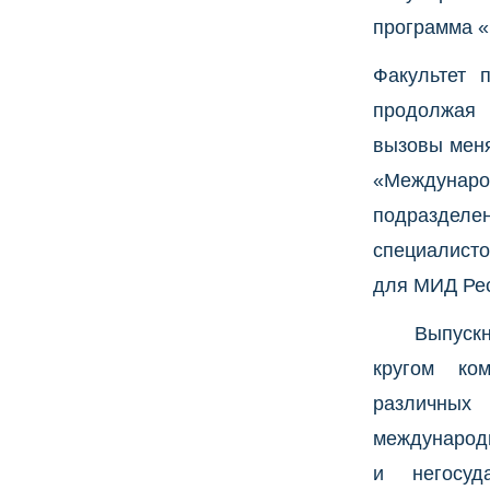
программа 
Факультет 
продолжая 
вызовы мен
«Междунаро
подразд
специалист
для МИД Рес
Выпуск
кругом ко
различных
международ
и негосуда