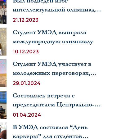
Был подведён итог
интеллектуальной олимпиады
“Заковат”
21.12.2023
Студент УМЭД выиграла
международную олимпиаду
10.12.2023
Студент УМЭД участвует в
молодежных переговорах,
проводимых в Азербайджане
29.01.2024
по международному
Состоялась встреча с
изменению климата
председателем Центрально-
Азиатской ассоциации
01.04.2024
искусственного интеллекта
В УМЭД состоялся “День
В.Норовым
карьеры” для студентов