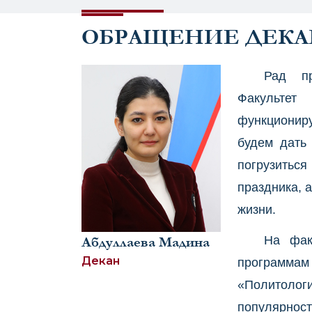
ОБРАЩЕНИЕ ДЕКА
Рад пр
Факульте
функционир
будем дать
погрузитьс
праздника, 
жизни.
На фак
Абдуллаева Мадина
Декан
программа
«Политол
популярно