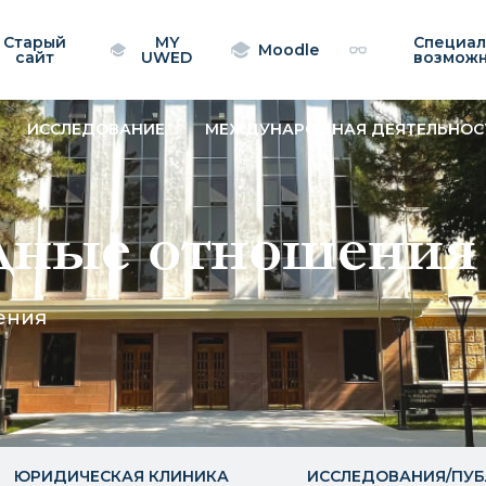
Старый
MY
Специа
Moodle
сайт
UWED
возмож
ИССЛЕДОВАНИЕ
МЕЖДУНАРОДНАЯ ДЕЯТЕЛЬНОС
дные отношения
ения
ЮРИДИЧЕСКАЯ КЛИНИКА
ИССЛЕДОВАНИЯ/ПУ