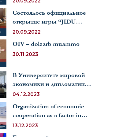
20.09.2022
Состоялось официальное
открытие игры “JIDU
Zakovat”
20.09.2022
OIV – dolzarb muammo
30.11.2023
В Университете мировой
экономики и дипломатии
состоялась встреча с группой
04.12.2023
ученых Российской
Organization of economic
Федерации
cooperation as a factor in
regional development: problems
13.12.2023
and prospects