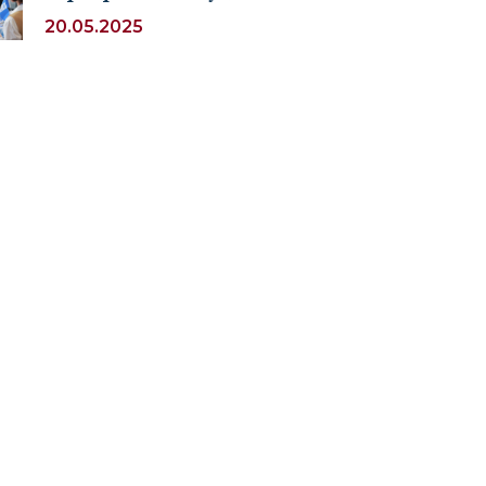
факультета “Международные
20.05.2025
отношения”