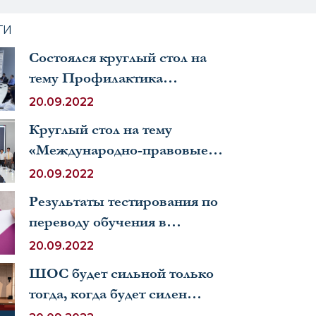
ТИ
Состоялся круглый стол на
тему Профилактика
преступности
20.09.2022
Круглый стол на тему
«Международно-правовые
аспекты охраны культурного
20.09.2022
наследия в Узбекистане и
Результаты тестирования по
странах ЕС».
переводу обучения в
бакалавриат УМЭД
20.09.2022
ШОС будет сильной только
тогда, когда будет силен
каждый из нас