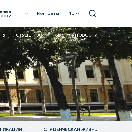
льные
Контакты
RU
SEARCH
ности
ТЬ
СТУДЕНТАМ
SDG
НОВОСТИ
БЛИКАЦИИ
СТУДЕНЧЕСКАЯ ЖИЗНЬ