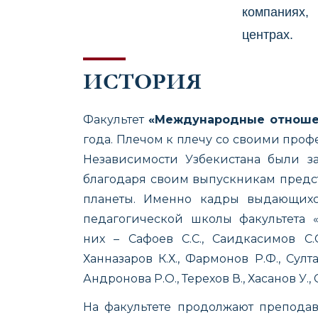
компаниях,
центрах.
ИСТОРИЯ
Факультет
«Международные отнош
года. Плечом к плечу со своими проф
Независимости Узбекистана были за
благодаря своим выпускникам предст
планеты. Именно кадры выдающихс
педагогической школы факультета 
них –
Сафоев С.С., Саидкасимов С.С
Ханназаров К.Х., Фармонов Р.Ф., Султа
Андронова Р.О., Терехов В., Хасанов У., 
На факультете продолжают преподав