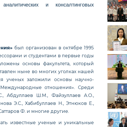
 аналитических и консалтинговых
ения»
был организован в октябре 1995
ессорами и студентами в первые годы
ложены основы факультета, который
авлен ныне во многих уголках нашей
я ученых заложили основы научно-
«Международные отношения». Среди
., Абдуллаев Ш.М., Файзуллаев А.О.,
нова Э.С., Хабибуллаев Н., Этнюков Е.,
Саттаров Ф.
и многие другие.
ать известные ученые и уникальные