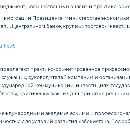
енеджмент, количественный анализ и практико-ори
инистрации Президента, Министерстве экономики 
вли, Центральном банке, крупных торгово-инвестиц
lties/5
 предлагают практико-ориентированное профессио
 служащих, руководителей компаний и организаци
международной коммуникации, инвестициях, государ
ластях, критически важных для принятия решений
 международными академическими и профессионал
имостью для условий развития Узбекистана. Подро