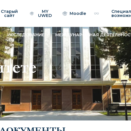
Старый
MY
Специа
Moodle
сайт
UWED
возмож
ИССЛЕДОВАНИЕ
МЕЖДУНАРОДНАЯ ДЕЯТЕЛЬНОС
итете
 ДОКУМЕНТЫ