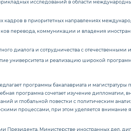
прикладных исследований в области международны
их кадров в приоритетных направлениях междунар
ыков перевода, коммуникации и владения иностра
ного диалога и сотрудничества с отечественными
итие университета и реализацию широкой программ
длагает программы бакалавриата и магистратуры
ебная программа сочетает изучение дипломатии, 
аний и глобальной повестки с политическим анали
кими процессами, при этом уделяется внимание я
и Президента, Министерстве иностранных дел, дип