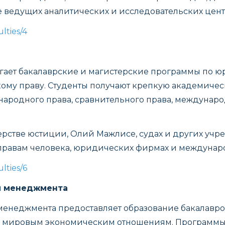
 ведущих аналитических и исследовательских центр
lties/4
гает бакалаврские и магистерские программы по
му праву. Студенты получают крепкую академическ
народного права, сравнительного права, междунар
ерстве юстиции, Олий Мажлисе, судах и других учр
 правам человека, юридических фирмах и междунар
lties/6
и менеджмента
енеджмента предоставляет образование бакалавро
и мировым экономическим отношениям. Программы 