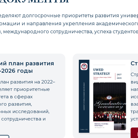
деляют долгосрочные приоритеты развития универ
ормации и направления укрепления академическог
, международного сотрудничества, успеха студенто
ий план развития
Ст
–2026 годы
Ст
лан развития на 2022–
ви
еляет приоритетные
на
ета в сферах
ис
го развития,
вз
чных исследований,
тр
сотрудничества и
ус