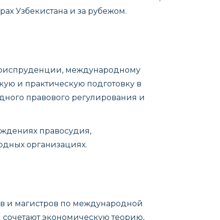
ах Узбекистана и за рубежом.
 юриспруденции, международному
ую и практическую подготовку в
одного правового регулирования и
еждениях правосудия,
одных организациях.
в и магистров по международной
сочетают экономическую теорию,