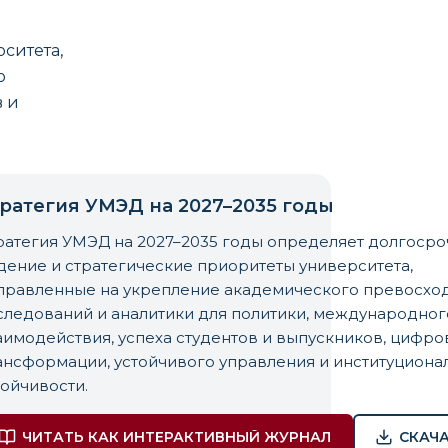
ситета,
о
в и
ратегия УМЭД на 2027–2035 годы
ратегия УМЭД на 2027–2035 годы определяет долгоср
дение и стратегические приоритеты университета,
правленные на укрепление академического превосход
следований и аналитики для политики, международног
аимодействия, успеха студентов и выпускников, цифро
ансформации, устойчивого управления и институциона
тойчивости.
ЧИТАТЬ КАК ИНТЕРАКТИВНЫЙ ЖУРНАЛ
СКАЧА