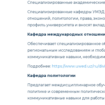
Специализированные академически
Специализированные кафедры УМЭД о
отношений, политологии, права, эк
профиль университета и вносят вклад 
Кафедра международных отношен
Обеспечивает специализированное об
региональным исследованиям и глоба
коммуникативные навыки, необходим
Подробнее:
https
://
www
.
uwed
.
uz
/
ru
/
div
Кафедра политологии
Предлагает междисциплинарное обуче
политике и современным политически
коммуникативные навыки для работы 