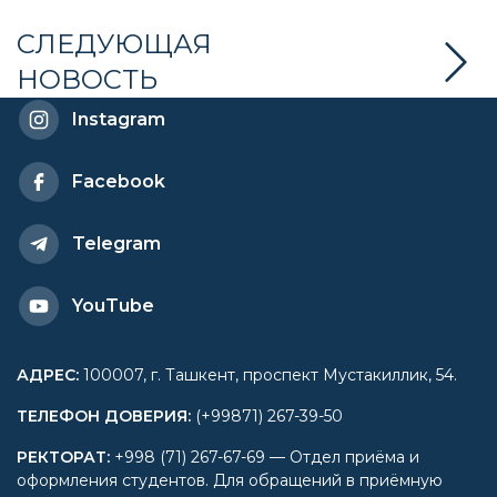
Шахло Турдикулова
СЛЕДУЮЩАЯ
НОВОСТЬ
посетила Университет
Instagram
мировой экономики и
Facebook
дипломатии
Telegram
YouTube
АДРЕС
:
100007, г. Ташкент, проспект Мустакиллик, 54.
ТЕЛЕФОН ДОВЕРИЯ
:
(+99871) 267-39-50
РЕКТОРАТ
:
+998 (71) 267-67-69 — Отдел приёма и
оформления студентов. Для обращений в приёмную