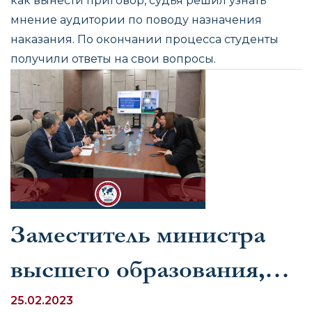
как вынести приговор, судья решил узнать
мнение аудитории по поводу назначения
наказания. По окончании процесса студенты
получили ответы на свои вопросы.
Заместитель министра
высшего образования,
науки и инноваций
25.02.2023