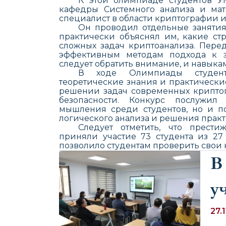
К этой олимпиаде
студент
ов
У
кафедры Системного анализа и ма
специалист в области криптографии и
Он
проводил отдельные занятия
практически объяснял им, какие ст
сложных задач криптоанализа. Пере
эффективным методам подхода к з
следует обратить внимание, и навык
В ходе Олимпиады студен
теоретические знания и практически
решении задач современных крипто
безопасности. Конкурс послужил
мышления среди студентов, но и п
логического анализа и решения практ
Следует отметить, что п
рести
приняли участие 73 студента из 27
позволило студентам проверить свои 
В
у
с
27.