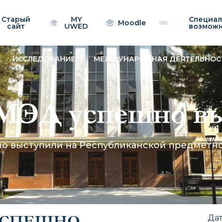
Старый
MY
Специа
Moodle
сайт
UWED
возмож
ИССЛЕДОВАНИЕ
МЕЖДУНАРОДНАЯ ДЕЯТЕЛЬНОС
МЭД успешно вы
нской предметно
о выступили на Республиканской предметн
ия»
УСПЕШНО
Да