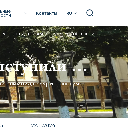
льные
Контакты
RU
SEARCH
ности
ТЬ
СТУДЕНТАМ
SDG
НОВОСТИ
ступили на
й олимпиаде
ой олимпиаде «Криптология»
та
:
22.11.2024