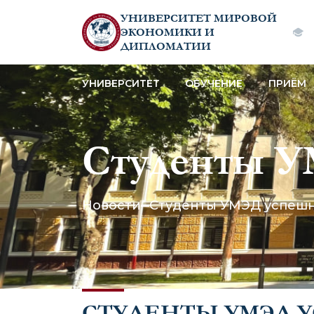
УНИВЕРСИТЕТ МИРОВОЙ
ЭКОНОМИКИ И
ДИПЛОМАТИИ
УНИВЕРСИТЕТ
ОБУЧЕНИЕ
ПРИЁМ
Студенты У
Республика
Новости
Студенты УМЭД успешн
«Криптолог
СТУДЕНТЫ УМЭД 