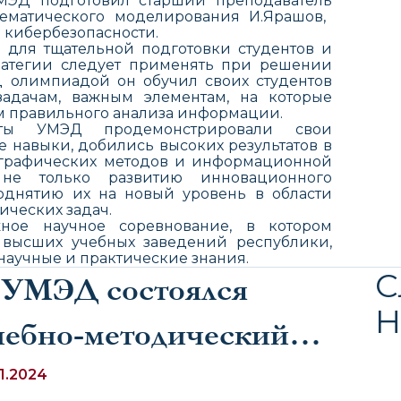
МЭД
подготовил старший
преподавател
ь
тематического моделирования
И.
Ярашов,
 кибербезопасности.
 для тщательной подготовки студентов и
ратегии следует применять при решении
д олимпиадой он обучил своих студентов
адачам, важным элементам, на которые
ам правильного анализа информации.
ты УМЭД продемонстрировали свои
е навыки, добились высоких результатов в
графических методов и информационной
 не только развитию инновационного
однятию их на новый уровень в области
ических задач.
жное научное соревнование, в котором
 высших учебных заведений республики,
научные и практические знания.
С
 УМЭД состоялся
Н
чебно-методический
еминар «Обеспечение
11.2024