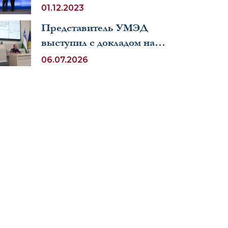
Примаковских чтениях -
01.12.2023
2023
Представитель УМЭД
выступил с докладом на
научном семинаре
06.07.2026
посвящённом истории
джадидского движения