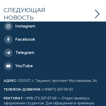
работе приняла участие в
СЛЕДУЮЩАЯ
НОВОСТЬ
Узбекско-китайском
Instagram
образовательном форуме
Facebook
Telegram
YouTube
АДРЕС
:
100007, г. Ташкент, проспект Мустакиллик, 54.
ТЕЛЕФОН ДОВЕРИЯ
:
(+99871) 267-39-50
РЕКТОРАТ
:
+998 (71) 267-67-69 — Отдел приёма и
оформления студентов. Для обращений в приёмную