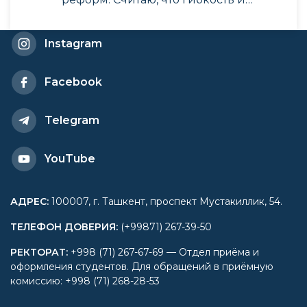
современные знания и умения таких
жадных до знаний и любознательных
Instagram
студентов, как Вы, очень важны при
переходе к новой модели
государственного управления в нашей
Facebook
стране.
Telegram
YouTube
АДРЕС
:
100007, г. Ташкент, проспект Мустакиллик, 54.
ТЕЛЕФОН ДОВЕРИЯ
:
(+99871) 267-39-50
РЕКТОРАТ
:
+998 (71) 267-67-69 — Отдел приёма и
оформления студентов. Для обращений в приёмную
комиссию: +998 (71) 268-28-53