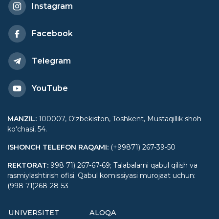
Instagram
Facebook
Telegram
YouTube
MANZIL
:
100007, Oʻzbekiston, Toshkent, Mustaqillik shoh
koʻchasi, 54.
ISHONCH TELEFON RAQAMI
:
(+99871) 267-39-50
REKTORAT
:
998 71) 267-67-69; Talabalarni qabul qilish va
rasmiylashtirish ofisi. Qabul komissiyasi murojaat uchun:
(998 71)268-28-53
UNIVERSITET
ALOQA