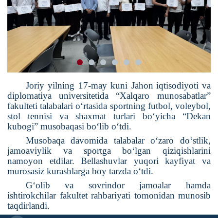
Joriy yilning 17-may
kuni
J
ahon
iqtisodiyoti
va
diplomatiya
universitetida
“Xalqaro munosabatlar”
fakulteti talabalari o‘rtasida sportning futbol, voleybol,
stol tennisi va shaxmat turlari bo‘yicha “Dekan
kubogi” musobaqasi bo‘lib o‘tdi.
Musobaqa davomida talabalar o‘zaro do‘stlik,
jamoaviylik va sportga bo‘lgan qiziqishlarini
namoyon etdilar. Bellashuvlar yuqori kayfiyat va
murosasiz kurashlarga boy tarzda o‘tdi.
G‘olib va sovrindor jamoalar hamda
ishtirokchilar fakultet rahbariyati tomonidan munosib
taqdirlandi.