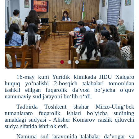
16-may kuni Yuridik klinikada JIDU Xalqaro
huquq yo‘nalishi 2-bosqich talabalari tomonidan
tashkil etilgan fuqarolik da’vosi bo‘yicha o‘quv
namunaviy sud jarayoni bo‘lib o‘tdi.
Tadbirda Toshkent shahar Mirzo-Ulug‘bek
tumanlararo fuqarolik ishlari bo‘yicha sudining
amaldagi sudyasi - Alisher Komarov raislik qiluvchi
sudya sifatida ishtirok etdi.
Namuna sud jarayonida talabalar da’vogar va