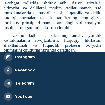
javobgar rollarida ishtirok etib, da’vo arizalari,
e’tirozlar va dalillarni taqdim etdilar hamda sud
muzokaralarida qatnashdilar. Ish fuqarolik va delikt
huquqi normalari asosida, taraflarning tengligi va
tortishuv prinsiplari hamda amaldagi sud amaliyoti
hisobga olingan holda ko‘rib chiqildi.
Ushbu tadbir talabalarining amaliy yuridik
ko‘nikmalarini rivojlantirish, huquqiy fikrlashni
shakllantirish va fuqarolik protsessi bo‘yicha
bilimlarini chuqurlashtirishga qaratilgan.
Instagram
Facebook
Telegram
YouTube