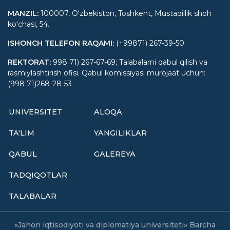
MANZIL
:
100007, Oʻzbekiston, Toshkent, Mustaqillik shoh
koʻchasi, 54.
ISHONCH TELEFON RAQAMI
:
(+99871) 267-39-50
REKTORAT
:
998 71) 267-67-69; Talabalarni qabul qilish va
rasmiylashtirish ofisi. Qabul komissiyasi murojaat uchun:
(998 71)268-28-53
UNIVERSITET
ALOQA
TA'LIM
YANGILIKLAR
QABUL
GALEREYA
TADQIQOTLAR
TALABALAR
«Jahon iqtisodiyoti va diplomatiya universiteti» Barcha