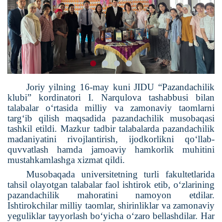
Joriy yilning 16-may kuni JIDU “Pazandachilik
klubi” kordinatori I. Narqulova tashabbusi bilan
talabalar o‘rtasida milliy va zamonaviy taomlarni
targ‘ib qilish maqsadida pazandachilik musobaqasi
tashkil etildi.
Mazkur tadbir talabalarda pazandachilik
madaniyatini rivojlantirish, ijodkorlikni qo‘llab-
quvvatlash hamda jamoaviy hamkorlik muhitini
mustahkamlashga xizmat qildi.
Musobaqada universitetning turli fakultetlarida
tahsil olayotgan talabalar faol ishtirok etib, o‘zlarining
pazandachilik mahoratini namoyon etdilar.
Ishtirokchilar milliy taomlar, shirinliklar va zamonaviy
yeguliklar tayyorlash bo‘yicha o‘zaro bellashdilar. Har