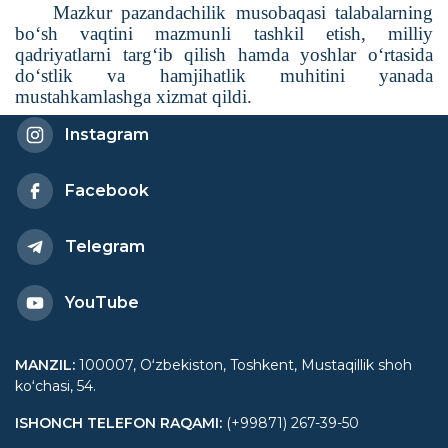
Mazkur pazandachilik musobaqasi talabalarning
bo‘sh vaqtini mazmunli tashkil etish, milliy
qadriyatlarni targ‘ib qilish hamda yoshlar o‘rtasida
do‘stlik va hamjihatlik muhitini yanada
mustahkamlashga xizmat qildi.
Instagram
Facebook
Telegram
YouTube
MANZIL
:
100007, Oʻzbekiston, Toshkent, Mustaqillik shoh
koʻchasi, 54.
ISHONCH TELEFON RAQAMI
:
(+99871) 267-39-50