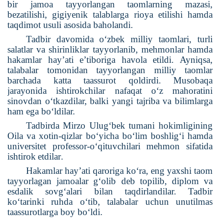
bir jamoa tayyorlangan taomlarning mazasi,
bezatilishi, gigiyenik talablarga rioya etilishi hamda
taqdimot usuli asosida baholandi.
Tadbir davomida o‘zbek milliy taomlari, turli
salatlar va shirinliklar tayyorlanib, mehmonlar hamda
hakamlar hay’ati e’tiboriga havola etildi. Ayniqsa,
talabalar tomonidan tayyorlangan milliy taomlar
barchada katta taassurot qoldirdi. Musobaqa
jarayonida ishtirokchilar nafaqat o‘z mahoratini
sinovdan o‘tkazdilar, balki yangi tajriba va bilimlarga
ham ega bo‘ldilar.
Tadbirda
Mirzo
Ulug
‘
bek
tumani
hokimligining
Oila
va
xotin
-
qizlar
bo
‘
yicha
bo
‘
lim
boshlig
‘
i
hamda
universitet
professor
-
o
‘
qituvchilari
mehmon
sifatida
ishtirok
etdilar
.
Hakamlar hay’ati qaroriga ko‘ra, eng yaxshi taom
tayyorlagan jamoalar g‘olib deb topilib, diplom va
esdalik sovg‘alari bilan taqdirlandilar. Tadbir
ko‘tarinki ruhda o‘tib, talabalar uchun unutilmas
taassurotlarga boy bo‘ldi.