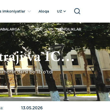
 imkoniyatlar
Aloqa
UZ
SEARCH
LABALARGA
SDG
YANGILIKLAR
traji va ICC
rat darsi
horat darsi bo‘lib o‘tdi
na
:
13.05.2026