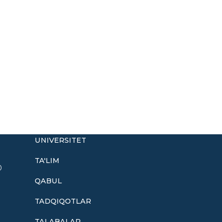
UNIVERSITET
TA'LIM
0
QABUL
TADQIQOTLAR
TALABALAR