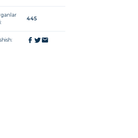
rganlar
445
i
:
shish
: