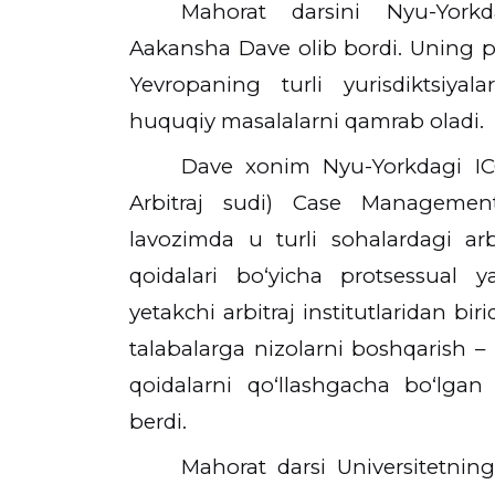
Mahorat darsini
Nyu-York
Aakansha Dave
olib bordi. Uning p
Yevropaning turli yurisdiktsiyal
huquqiy masalalarni qamrab oladi.
Dave xonim
Nyu-Yorkdagi IC
Arbitraj sudi) Case Manageme
lavozimda u turli sohalardagi arbi
qoidalari bo‘yicha protsessual y
yetakchi arbitraj institutlaridan bir
talabalarga nizolarni boshqarish – i
qoidalarni qo‘llashgacha bo‘lgan
berdi.
Mahorat darsi
Universitetnin