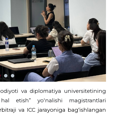
odiyoti va diplomatiya universitetining
hal etish” yo‘nalishi magistrantlari
rbitraji va ICC jarayoniga bag‘ishlangan