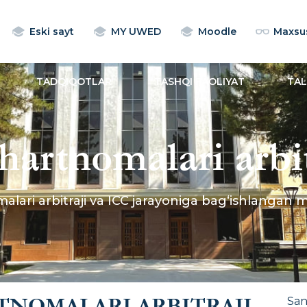
Eski sayt
MY UWED
Moodle
Maxsus
TADQIQOTLAR
TASHQI FAOLIYAT
TA
shartnomalari arbi
ag‘ishlangan maho
alari arbitraji va ICC jarayoniga bag‘ishlangan ma
TNOMALARI ARBITRAJI
Sa