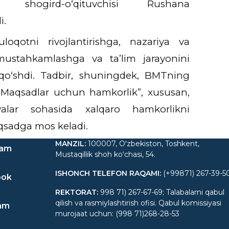
 shogird-o‘qituvchisi Rushana
i.
qotni rivojlantirishga, nazariya va
 mustahkamlashga va taʼlim jarayonini
qo‘shdi. Tadbir, shuningdek, BMTning
“Maqsadlar uchun hamkorlik”
, xususan,
yalar sohasida xalqaro hamkorlikni
qsadga
mos keladi.
MANZIL
:
100007, Oʻzbekiston, Toshkent,
ram
Mustaqillik shoh koʻchasi, 54.
ISHONCH TELEFON RAQAMI
:
(+99871) 267-39-5
ook
REKTORAT
:
998 71) 267-67-69; Talabalarni qabul
qilish va rasmiylashtirish ofisi. Qabul komissiyasi
am
murojaat uchun: (998 71)268-28-53