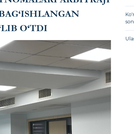
 BAG‘ISHLANGAN
Ko'
son
LIB O‘TDI
Ula