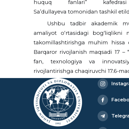
huquq fanlari” kafedrasi
Saʼdullayeva
tomonidan tashkil etild
Ushbu tadbir akademik mulo
amaliyot o‘rtasidagi bog‘liqlikni
takomillashtirishga muhim hissa 
Barqaror rivojlanish maqsadi 17 –
fan, texnologiya va innovatsi
rivojlantirishga chaqiruvchi
17.6-ma
Instag
Faceb
Telegr