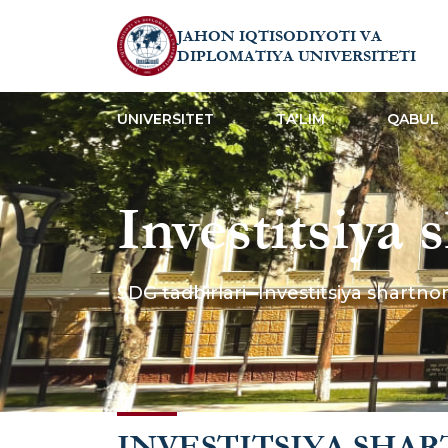
JAHON IQTISODIYOTI VA
DIPLOMATIYA UNIVERSITETI
UNIVERSITET
TA'LIM
QABUL
Investitsiya 
jarayoniga b
SDG tadbirlari
Investitsiya shartnom
bo‘lib o‘tdi
INVESTITSIYA SHAR