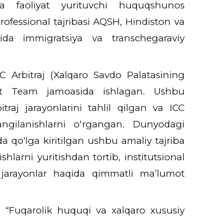
da faoliyat yurituvchi huquqshunos
rofessional tajribasi AQSH, Hindiston va
arida immigratsiya va transchegaraviy
C Arbitraj (Xalqaro Savdo Palatasining
nt Team
jamoasida ishlagan. Ushbu
traj jarayonlarini tahlil qilgan va ICC
angilanishlarni o‘rgangan. Dunyodagi
ida qo‘lga kiritilgan ushbu amaliy tajriba
shlarni yuritishdan tortib, institutsional
 jarayonlar haqida qimmatli maʼlumot
g “Fuqarolik huquqi va xalqaro xususiy