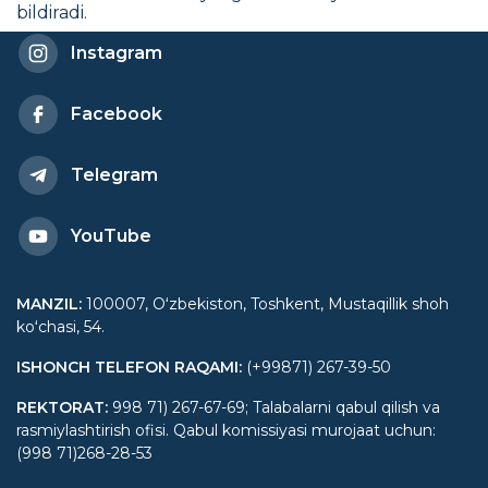
bildiradi.
Instagram
Facebook
Telegram
YouTube
MANZIL
:
100007, Oʻzbekiston, Toshkent, Mustaqillik shoh
koʻchasi, 54.
ISHONCH TELEFON RAQAMI
:
(+99871) 267-39-50
REKTORAT
:
998 71) 267-67-69; Talabalarni qabul qilish va
rasmiylashtirish ofisi. Qabul komissiyasi murojaat uchun:
(998 71)268-28-53