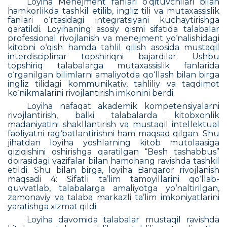
Loyiha Menejment fanlari o‘qituvchilari bilan
hamkorlikda tashkil etilib, ingliz tili va mutaxassislik
fanlari o‘rtasidagi integratsiyani kuchaytirishga
qaratildi. Loyihaning asosiy qismi sifatida talabalar
professional rivojlanish va menejment yo‘nalishidagi
kitobni o‘qish hamda tahlil qilish asosida mustaqil
interdisciplinar topshiriqni bajardilar. Ushbu
topshiriq talabalarga mutaxassislik fanlarida
o‘rganilgan bilimlarni amaliyotda qo‘llash bilan birga
ingliz tilidagi kommunikativ, tahliliy va taqdimot
ko‘nikmalarini rivojlantirish imkonini berdi.
Loyiha nafaqat akademik kompetensiyalarni
rivojlantirish, balki talabalarda kitobxonlik
madaniyatini shakllantirish va mustaqil intellektual
faoliyatni rag‘batlantirishni ham maqsad qilgan. Shu
jihatdan loyiha yoshlarning kitob mutolaasiga
qiziqishini oshirishga qaratilgan “Besh tashabbus”
doirasidagi vazifalar bilan hamohang ravishda tashkil
etildi. Shu bilan birga, loyiha Barqaror rivojlanish
maqsadi 4: Sifatli ta’lim tamoyillarini qo‘llab-
quvvatlab, talabalarga amaliyotga yo‘naltirilgan,
zamonaviy va talaba markazli ta’lim imkoniyatlarini
yaratishga xizmat qildi.
Loyiha davomida talabalar mustaqil ravishda