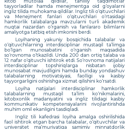
kitob mutolaa qildilar, tahliliy taqdimotlar
tayyorladilar hamda menejmentga oid g‘oyalarni
ingliz tilida muhokama qildilar. Ingliz tili o‘qituvchilari
va Menejment fanlari o‘qituvchilari o‘rtasidagi
hamkorlik talabalarga mavzularni turli akademik
nuqtai nazardan o‘rganish va fanlararo bilimlarni
amaliyotga tatbiq etish imkonini berdi.
Loyihaning yakuniy bosqichida talabalar va
o‘qituvchilarning interdisciplinar mustaqil ta’limga
bo‘lgan munosabatini o‘rganish maqsadida
so‘rovnoma o‘tkazildi.
Unda 200 dan ortiq talaba va
12 nafar o‘qituvchi ishtirok etdi. So‘rovnoma natijalari
interdisciplinar topshiriqlarga nisbatan ijobiy
munosabat mavjudligini hamda bunday yondashuv
talabalarning motivatsiyasi, faolligi va kasbiy
tayyorgarligini oshirishga xizmat qilishini ko‘rsatdi.
Loyiha natijalari interdisciplinar hamkorlik
talabalarning mustaqil ta’lim ko‘nikmalarini,
kitobxonlik madaniyatini va ingliz tilidagi kasbiy
kommunikativ kompetensiyalarini rivojlantirishda
muhim omil ekanligini tasdiqladi.
Ingliz tili kafedrasi loyiha amalga oshirilishida
faol ishtirok etgan barcha talabalar, o‘qituvchilar va
universitet ma’muriyatiga samimiy minnatdorlik